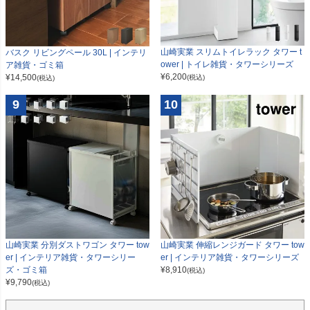
山崎実業 スリムトイレラック タワー t
バスク リビングペール 30L | インテリ
ower | トイレ雑貨・タワーシリーズ
ア雑貨・ゴミ箱
¥
6,200
¥
14,500
(税込)
(税込)
9
10
山崎実業 分別ダストワゴン タワー tow
山崎実業 伸縮レンジガード タワー tow
er | インテリア雑貨・タワーシリー
er | インテリア雑貨・タワーシリーズ
ズ・ゴミ箱
¥
8,910
(税込)
¥
9,790
(税込)