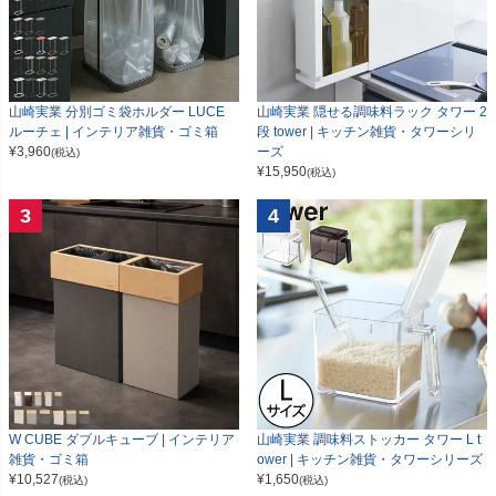
山崎実業 分別ゴミ袋ホルダー LUCE
山崎実業 隠せる調味料ラック タワー 2
ルーチェ | インテリア雑貨・ゴミ箱
段 tower | キッチン雑貨・タワーシリ
¥
3,960
ーズ
(税込)
¥
15,950
(税込)
3
4
W CUBE ダブルキューブ | インテリア
山崎実業 調味料ストッカー タワー L t
雑貨・ゴミ箱
ower | キッチン雑貨・タワーシリーズ
¥
10,527
¥
1,650
(税込)
(税込)