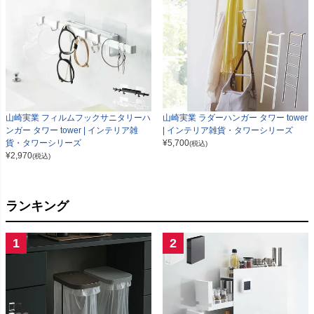
山崎実業 フィルムフックサニタリーハ
山崎実業 ラダーハンガー タワー tower
ンガー タワー tower | インテリア雑
| インテリア雑貨・タワーシリーズ
貨・タワーシリーズ
¥
5,700
(税込)
¥
2,970
(税込)
ランキング
1
2