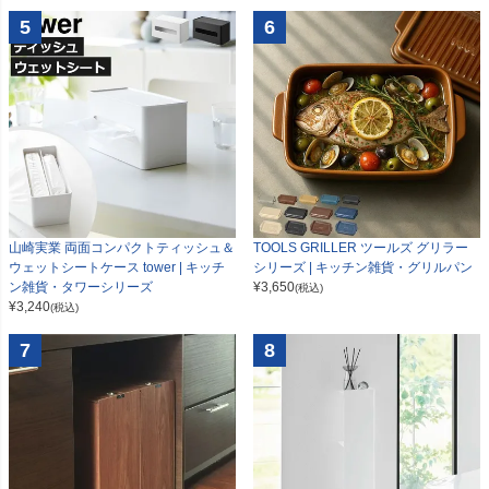
5
6
山崎実業 両面コンパクトティッシュ＆
TOOLS GRILLER ツールズ グリラー
ウェットシートケース tower | キッチ
シリーズ | キッチン雑貨・グリルパン
ン雑貨・タワーシリーズ
¥
3,650
(税込)
¥
3,240
(税込)
7
8