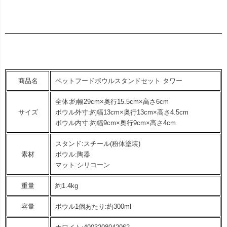
商品名
ペットフードボウルスタンドセット タワー
全体:約幅29cm×奥行15.5cm×高さ6cm
サイズ
ボウル外寸:約幅13cm×奥行13cm×高さ4.5cm
ボウル内寸:約幅9cm×奥行9cm×高さ4cm
スタンド:スチール(粉体塗装)
素材
ボウル:陶器
マット:シリコーン
重量
約1.4kg
容量
ボウル1個あたり:約300ml