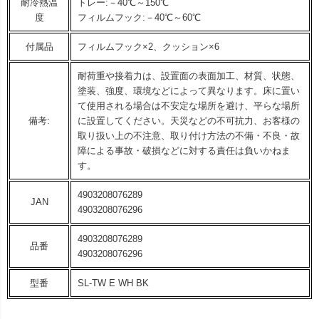
耐冷熱温
トレー:－40℃～150℃
度
フィルムフック:－40℃～60℃
付属品
フィルムフック×2、クッション×6
耐荷重や接着力は、設置面の表面加工、材質、状態、
塗装、強度、環境などによって異なります。床に置い
て使用される場合は不安定な場所を避け、平らな場所
備考:
に設置してください。天災などの不可抗力、お客様の
取り扱い上の不注意、取り付け方法の不備・不良・故
障による事故・破損などに対する責任は負いかねま
す。
4903208076289
JAN
4903208076296
4903208076289
品番
4903208076296
型番
SL-TW E WH BK