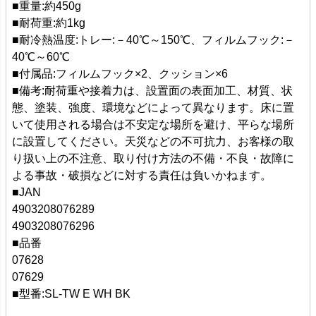
■重量:約450g
■耐荷重:約1kg
■耐冷熱温度:トレー:－40℃～150℃、フィルムフック:－
40℃～60℃
■付属品:フィルムフック×2、クッション×6
■備考:耐荷重や接着力は、設置面の表面加工、材質、状
態、塗装、強度、環境などによって異なります。床に置
いて使用される場合は不安定な場所を避け、平らな場所
に設置してください。天災などの不可抗力、お客様の取
り扱い上の不注意、取り付け方法の不備・不良・故障に
よる事故・破損などに対する責任は負いかねます。
■JAN
4903208076289
4903208076296
■品番
07628
07629
■型番:SL-TW E WH BK