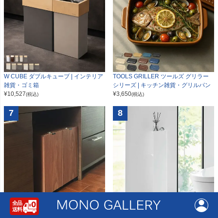
W CUBE ダブルキューブ | インテリア
TOOLS GRILLER ツールズ グリラー
雑貨・ゴミ箱
シリーズ | キッチン雑貨・グリルパン
¥
10,527
¥
3,650
(税込)
(税込)
7
8
山崎実業 スリムトイレラック タワー t
バスク リビングペール 30L | インテリ