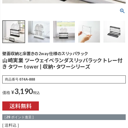
壁面収納と床置きの2way仕様のスリッパラック
山崎実業 ツーウェイベランダスリッパラック トレー付
き タワー tower | 収納・タワーシリーズ
商品番号
074A-888
3,190
¥
税込
価格
[
29
ポイント進呈 ]
送料込