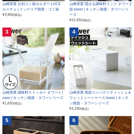
山崎実業 分別ゴミ袋ホルダー LUCE
山崎実業 隠せる調味料ラック タワー 2
ルーチェ | インテリア雑貨・ゴミ箱
段 tower | キッチン雑貨・タワーシリ
¥
3,960
ーズ
(税込)
¥
15,950
(税込)
3
4
山崎実業 調味料ストッカー タワー L t
山崎実業 両面コンパクトティッシュ＆
ower | キッチン雑貨・タワーシリーズ
ウェットシートケース tower | キッチ
¥
1,650
ン雑貨・タワーシリーズ
(税込)
¥
3,240
(税込)
5
6