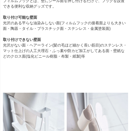
フィルムフックとは、壁にシール面を押し付けるだけで、フックを設置
できる便利な収納グッズです。
取り付け可能な壁面
光沢のある平らな油染みしない面(フィルムフックの接着面よりも大きい
面・陶器・タイル・プラスチック面・ステンレス・金属塗装面)
取り付けできない壁面
光沢がない面・ヘアーライン(髪の毛ほど細かく長い筋目)のステンレス・
マット仕上げの人工大理石・ふっ素や防カビ加工がしてある面・壁紙な
どのクロス面(塩化ビニール樹脂・布製・紙製)等