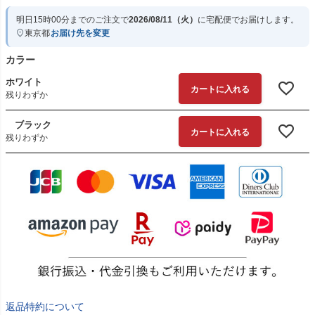
明日
15時00分
までのご注文で
2026/08/11（火）
に
宅配便
でお届けします。
東京都
お届け先を変更
カラー
ホワイト
カートに入れる
残りわずか
ブラック
カートに入れる
残りわずか
返品特約について