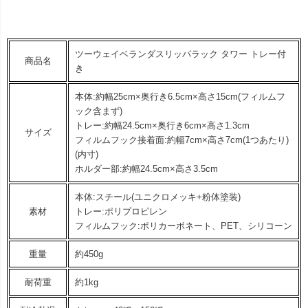
ツーウェイベランダスリッパラック タワー トレー付
商品名
き
本体:約幅25cm×奥行き6.5cm×高さ15cm(フィルムフ
ック含まず)
トレー:約幅24.5cm×奥行き6cm×高さ1.3cm
サイズ
フィルムフック接着面:約幅7cm×高さ7cm(1つあたり)
(内寸)
ホルダー部:約幅24.5cm×高さ3.5cm
本体:スチール(ユニクロメッキ+粉体塗装)
素材
トレー:ポリプロピレン
フィルムフック:ポリカーボネート、PET、シリコーン
重量
約450g
耐荷重
約1kg