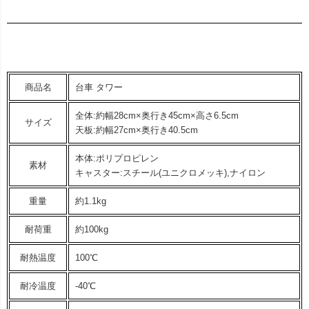
商品名
台車 タワー
全体:約幅28cm×奥行き45cm×高さ6.5cm
サイズ
天板:約幅27cm×奥行き40.5cm
本体:ポリプロピレン
素材
キャスター:スチール(ユニクロメッキ),ナイロン
重量
約1.1kg
耐荷重
約100kg
耐熱温度
100℃
耐冷温度
-40℃