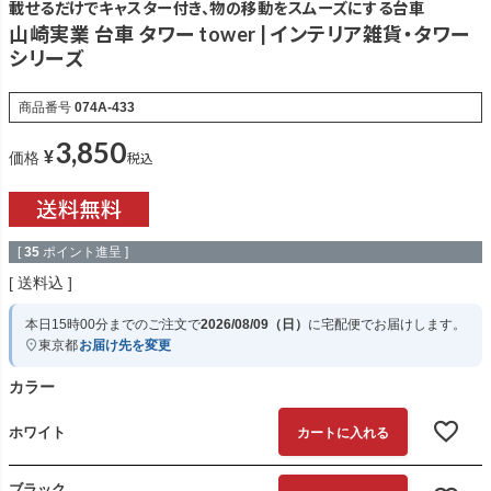
載せるだけでキャスター付き、物の移動をスムーズにする台車
山崎実業 台車 タワー tower | インテリア雑貨・タワー
シリーズ
商品番号
074A-433
3,850
¥
税込
価格
[
35
ポイント進呈 ]
送料込
本日
15時00分
までのご注文で
2026/08/09（日）
に
宅配便
でお届けします。
東京都
お届け先を変更
カラー
ホワイト
カートに入れる
ブラック