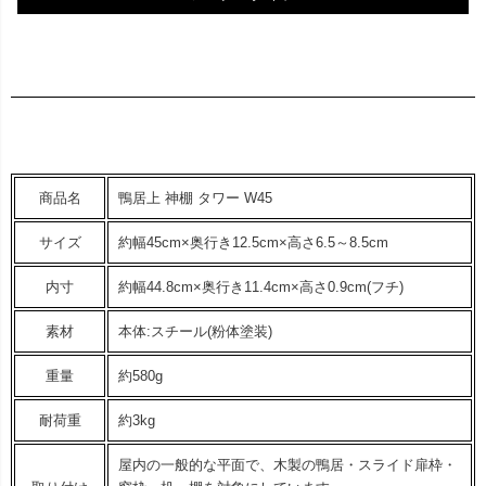
商品名
鴨居上 神棚 タワー W45
サイズ
約幅45cm×奥行き12.5cm×高さ6.5～8.5cm
内寸
約幅44.8cm×奥行き11.4cm×高さ0.9cm(フチ)
素材
本体:スチール(粉体塗装)
重量
約580g
耐荷重
約3kg
屋内の一般的な平面で、木製の鴨居・スライド扉枠・