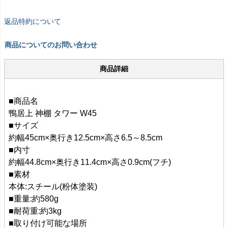
返品特約について
商品についてのお問い合わせ
商品詳細
■商品名
鴨居上 神棚 タワー W45
■サイズ
約幅45cm×奥行き12.5cm×高さ6.5～8.5cm
■内寸
約幅44.8cm×奥行き11.4cm×高さ0.9cm(フチ)
■素材
本体:スチール(粉体塗装)
■重量:約580g
■耐荷重:約3kg
■取り付け可能な場所