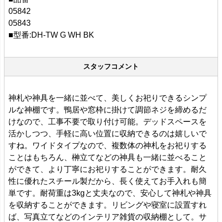
05842
05843
■型番:DH-TW G WH BK
スタッフコメント
神札や神具を一緒に並べて、美しくお祀りできるシンプ
ルな神棚です。鴨居や窓枠に掛けて調節ネジを締めるだ
けなので、工事不要で取り付け可能。デッドスペースを
活かしつつ、手軽に高い位置に収納できるのは嬉しいで
すね。ワイドタイプなので、複数体の神札をお祀りする
ことはもちろん、榊立てなどの神具も一緒に並べること
ができて、より丁寧にお祀りすることができます。耐久
性に優れたスチール製だから、長く使えてお手入れも簡
単です。耐荷重は3kgと丈夫なので、安心して神札や神具
を収納することができます。リビングや寝室に設置すれ
ば、写真立てなどのインテリア雑貨の収納棚として。サ