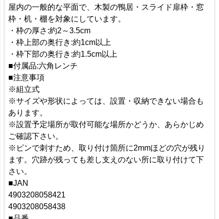
屋内の一般的な平面で、木製の鴨居・スライド扉枠・窓
枠・机・棚を対象にしています。
・枠の厚さ:約2～3.5cm
・枠上部の奥行き:約1cm以上
・枠下部の奥行き:約1.5cm以上
■付属品:六角レンチ
■注意事項
※組立式
※サイズや形状によっては、設置・収納できない場合も
あります。
※設置予定場所が取付可能な場所かどうか、あらかじめ
ご確認下さい。
※ピンで刺すため、取り付け箇所に2mmほどの穴が残り
ます。穴跡が残っても差し支えのない所に取り付けて下
さい。
■JAN
4903208058421
4903208058438
■品番