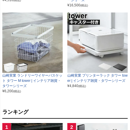
¥
4,510
ーシリーズ
(税込)
¥
16,500
(税込)
山崎実業 ランドリーワイヤーバスケッ
山崎実業 プリンターラック タワー tow
ト タワー M tower | インテリア雑貨・
er | インテリア雑貨・タワーシリーズ
タワーシリーズ
¥
4,840
(税込)
¥
6,200
(税込)
ランキング
1
2