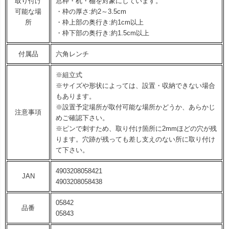
取り付け
窓枠・机・棚を対象にしています。
可能な場
・枠の厚さ:約2～3.5cm
所
・枠上部の奥行き:約1cm以上
・枠下部の奥行き:約1.5cm以上
付属品
六角レンチ
※組立式
※サイズや形状によっては、設置・収納できない場合
もあります。
※設置予定場所が取付可能な場所かどうか、あらかじ
注意事項
めご確認下さい。
※ピンで刺すため、取り付け箇所に2mmほどの穴が残
ります。穴跡が残っても差し支えのない所に取り付け
て下さい。
4903208058421
JAN
4903208058438
05842
品番
05843