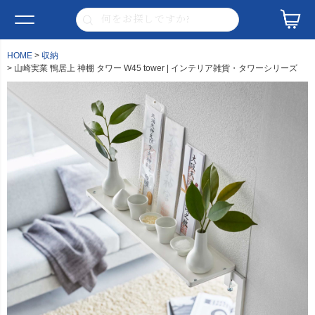
HOME
収納
山崎実業 鴨居上 神棚 タワー W45 tower | インテリア雑貨・タワーシリーズ