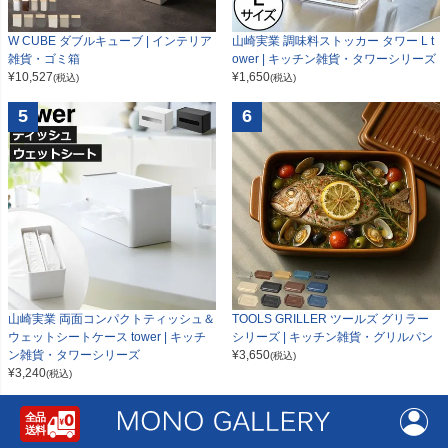
W CUBE ダブルキューブ | インテリア
山崎実業 調味料ストッカー タワー L t
雑貨・ゴミ箱
ower | キッチン雑貨・タワーシリーズ
¥
10,527
¥
1,650
(税込)
(税込)
5
6
山崎実業 両面コンパクトティッシュ＆
TOOLS GRILLER ツールズ グリラー
ウェットシートケース tower | キッチ
シリーズ | キッチン雑貨・グリルパン
ン雑貨・タワーシリーズ
¥
3,650
(税込)
¥
3,240
(税込)
7
8