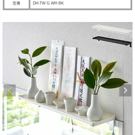
型番
DH-TW G WH BK