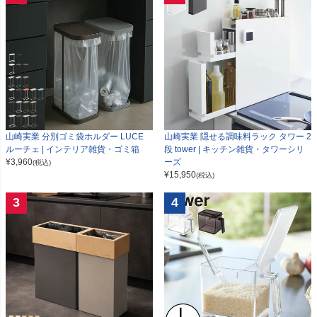
山崎実業 分別ゴミ袋ホルダー LUCE
山崎実業 隠せる調味料ラック タワー 2
ルーチェ | インテリア雑貨・ゴミ箱
段 tower | キッチン雑貨・タワーシリ
¥
3,960
ーズ
(税込)
¥
15,950
(税込)
3
4