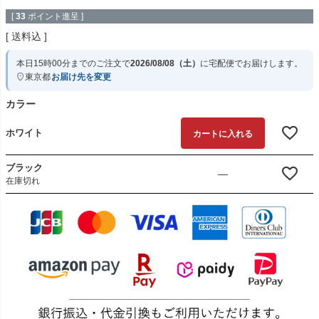
[
33
ポイント進呈 ]
送料込
本日
15時00分
までのご注文で
2026/08/08（土）
に
宅配便
でお届けします。
東京都
お届け先を変更
カラー
ホワイト
カートに入れる
ブラック
—
在庫切れ