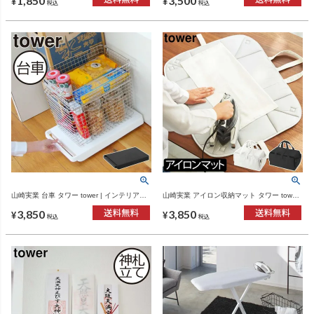
1,850
3,500
¥
¥
税込
税込
山崎実業 台車 タワー tower | インテリア雑
山崎実業 アイロン収納マット タワー tower |
貨・タワーシリーズ
インテリア雑貨・タワーシリーズ
3,850
3,850
¥
¥
税込
税込