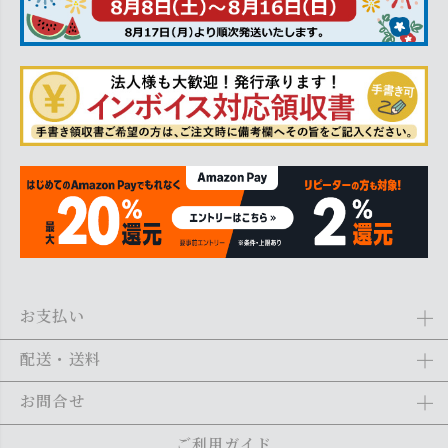
お支払い
Amazon Pay、クレジットカード、代金引換、あと払い(ペイディ)、銀
配送・送料
行振込がご利用になれます。詳しくは
ご利用ガイド
をご利用くださ
い。
全商品送料無料
(北海道・沖縄・離島を除く)
お問合せ
ご注文の翌日から1～2日営業日以内に発送いたします。ご注文の混雑
状況によって、多少前後する場合がございます。詳しくは
ご利用ガイ
メール：
shopping@monogallery.jp
ご利用ガイド