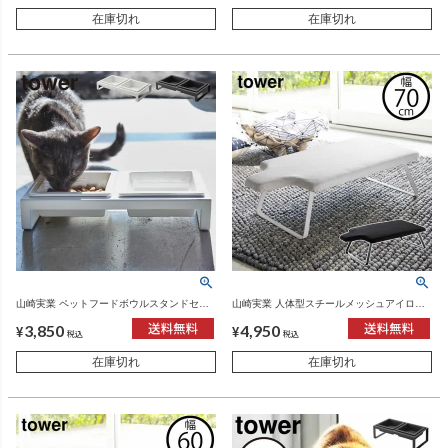
在庫切れ
在庫切れ
山崎実業 ペットフードボウルスタンドセッ
山崎実業 人体型スチールメッシュアイロン
ト タワー tower | インテリア雑貨・タワーシ
台 タワー tower | インテリア雑貨・タワーシ
3,850
4,950
リーズ
リーズ
¥
¥
税込
税込
在庫切れ
在庫切れ