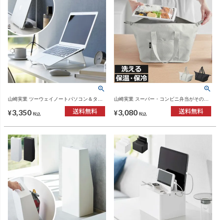
山崎実業 ツーウェイノートパソコン＆タブ
山崎実業 スーパー・コンビニ弁当がそのま
レットスタンド タワー tower | ノートパソコ
ま入る洗えるお弁当バッグ | インテリア雑
3,350
3,080
ンスタンド・タワーシリーズ
貨・タワーシリーズ
¥
¥
税込
税込