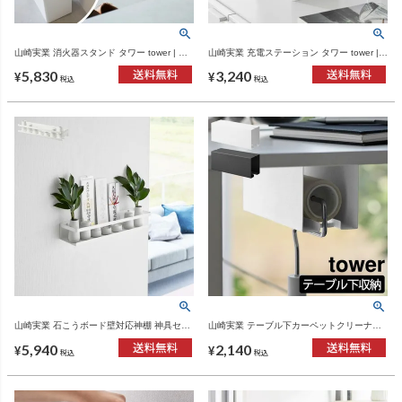
山崎実業 消火器スタンド タワー tower | イ
山崎実業 充電ステーション タワー tower |
ンテリア雑貨・タワーシリーズ
インテリア雑貨・タワーシリーズ
5,830
3,240
¥
¥
税込
税込
山崎実業 石こうボード壁対応神棚 神具セッ
山崎実業 テーブル下カーペットクリーナー
ト タワー tower | インテリア雑貨・タワーシ
ホルダー タワー tower | インテリア雑貨・タ
5,940
2,140
リーズ
ワーシリーズ
¥
¥
税込
税込