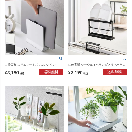
山崎実業 スリムノートパソコンスタンド タ
山崎実業 ツーウェイベランダスリッパラッ
ワー tower | インテリア雑貨・タワーシリー
ク トレー付き タワー tower | 収納・タワー
3,190
3,190
ズ
シリーズ
¥
¥
税込
税込