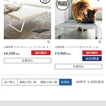
山崎実業 スチールメッシュ アイロン台 タワ
山崎実業 ペットフードボウルスタンドセッ
ー tower | インテリア雑貨・タワーシリーズ
ト タワー トール tower | インテリア雑貨・
6,500
3,960
タワーシリーズ
¥
¥
税込
税込
在庫切れ
在庫切れ
40
件中
1
-
40
件表示
並び替え
価格が安い順
価格が高い順
新着順