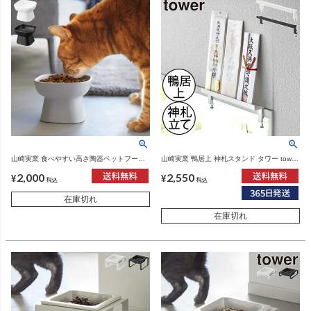
山崎実業 食べやすい高さ陶器ペットフード
山崎実業 鴨居上 神札スタンド タワー tower
ボウル タワー tower | インテリア雑貨・タワ
| インテリア雑貨・タワーシリーズ
2,000
2,550
ーシリーズ
¥
¥
税込
税込
在庫切れ
在庫切れ