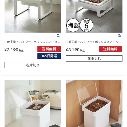
山崎実業 ペットフードボウルスタンド タワ
山崎実業 ペットフードボウルスタンド タワ
ー トール tower | インテリア雑貨・タワーシ
ー tower | インテリア雑貨・タワーシリーズ
3,190
3,190
リーズ
¥
¥
税込
税込
在庫切れ
在庫切れ