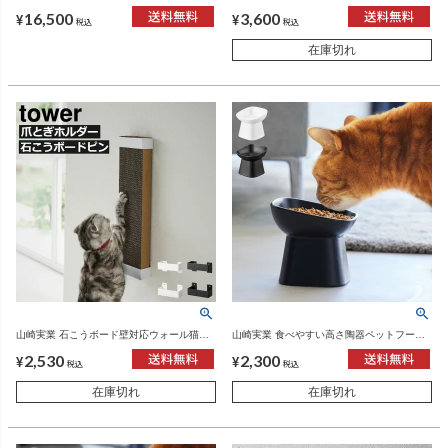
tower | インテリア雑貨・タワーシリーズ
ワー tower | インテリア雑貨・タワーシリー
16,500
3,600
ズ
¥
¥
税込
税込
在庫切れ
山崎実業 石こうボード壁対応ウォール猫用
山崎実業 食べやすい高さ陶器ペットフード
爪とぎホルダー タワー tower | インテリア雑
ボウル タワー 斜めトール tower | インテリ
2,530
2,300
貨・タワーシリーズ
ア雑貨・タワーシリーズ
¥
¥
税込
税込
在庫切れ
在庫切れ