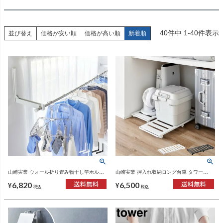
40
件中
1
-
40
件表示
並び替え
価格が安い順
価格が高い順
新着順
山崎実業 ウォール折り畳み物干し竿ホルダ
山崎実業 押入れ収納ロング台車 タワー
ー タワー 2個組 石こうボード壁対応 tower |
tower | インテリア雑貨・タワーシリーズ
6,820
6,500
バスグッズ・タワーシリーズ
¥
¥
税込
税込