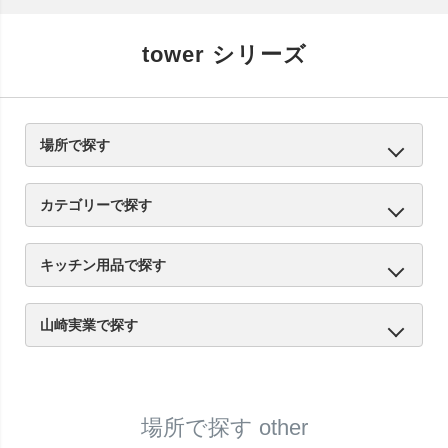
tower シリーズ
場所で探す
キッチン
サニタリー
リビング
エントランス
other
カテゴリーで探す
キッチン用品
お風呂・トイレ用品
収納用品
インテリア雑貨
other
キッチン用品で探す
キッチン収納
シンク周り
コンロ周り
マグネット収納
食器・調理器具収納
調味料収納
シンク・戸棚下
other
山崎実業で探す
tower | タワーシリーズ
tosca | トスカシリーズ
RIN | リンシリーズ
場所で探す other