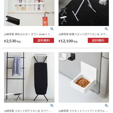
山崎実業 神札ホルダー タワー tower | イン
山崎実業 軽量スタンド式アイロン台 タワー
テリア雑貨・タワーシリーズ
tower | アイロン台・タワーシリーズ
2,530
12,100
¥
¥
税込
税込
山崎実業 スタンド式アイロン台 タワー
山崎実業 マグネットペットフードボウル タ