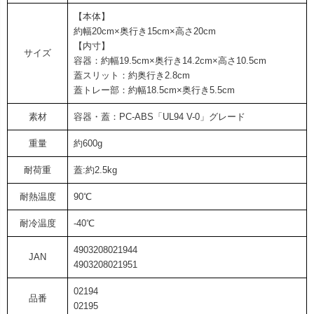
【本体】
約幅20cm×奥行き15cm×高さ20cm
【内寸】
サイズ
容器：約幅19.5cm×奥行き14.2cm×高さ10.5cm
蓋スリット：約奥行き2.8cm
蓋トレー部：約幅18.5cm×奥行き5.5cm
素材
容器・蓋：PC-ABS「UL94 V-0」グレード
重量
約600g
耐荷重
蓋:約2.5kg
耐熱温度
90℃
耐冷温度
-40℃
4903208021944
JAN
4903208021951
02194
品番
02195