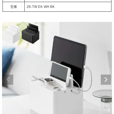
型番
ZK-TW EK WH BK