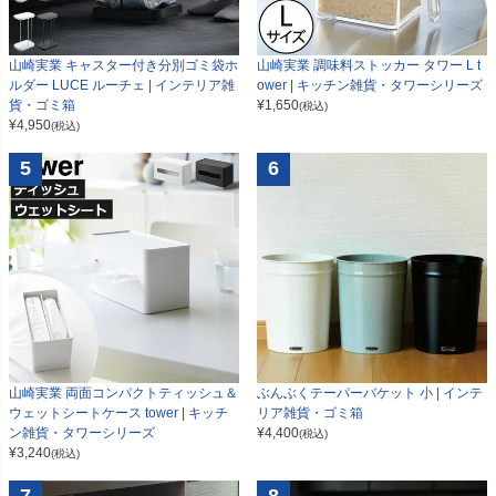
山崎実業 キャスター付き分別ゴミ袋ホ
山崎実業 調味料ストッカー タワー L t
ルダー LUCE ルーチェ | インテリア雑
ower | キッチン雑貨・タワーシリーズ
貨・ゴミ箱
¥
1,650
(税込)
¥
4,950
(税込)
5
6
山崎実業 両面コンパクトティッシュ＆
ぶんぶくテーパーバケット 小 | インテ
ウェットシートケース tower | キッチ
リア雑貨・ゴミ箱
ン雑貨・タワーシリーズ
¥
4,400
(税込)
¥
3,240
(税込)