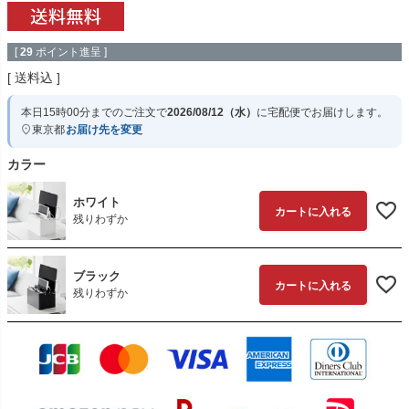
[
29
ポイント進呈 ]
送料込
本日
15時00分
までのご注文で
2026/08/12（水）
に
宅配便
でお届けします。
東京都
お届け先を変更
カラー
ホワイト
カートに入れる
残りわずか
ブラック
カートに入れる
残りわずか