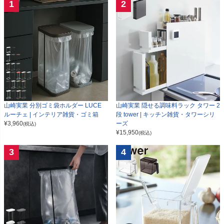
1
2
山崎実業 分別ゴミ袋ホルダー LUCE
山崎実業 隠せる調味料ラック タワー 2
ルーチェ | インテリア雑貨・ゴミ箱
段 tower | キッチン雑貨・タワーシリ
¥
3,960
ーズ
(税込)
¥
15,950
(税込)
3
4