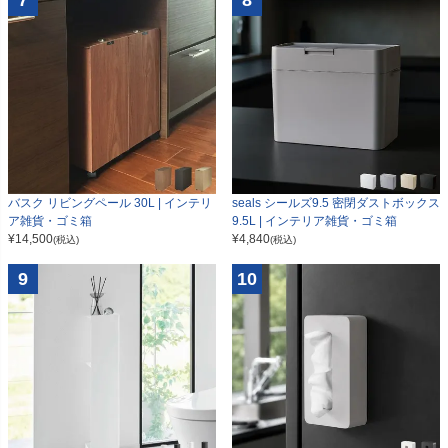
7
8
seals シールズ9.5 密閉ダストボックス
バスク リビングペール 30L | インテリ
9.5L | インテリア雑貨・ゴミ箱
ア雑貨・ゴミ箱
¥
4,840
¥
14,500
(税込)
(税込)
9
10