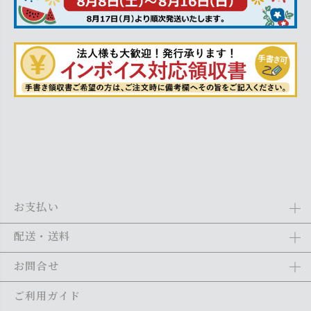
お支払い
Amazon Pay、クレジットカード、代金引換、あと払い(ペイディ)、銀
配送・送料
行振込がご利用になれます。詳しくは
ご利用ガイド
をご利用くださ
い。
全商品送料無料
(北海道・沖縄・離島を除く)
お問合せ
ご注文の翌日から1～2日営業日以内に発送いたします。ご注文の混雑
状況によって、多少前後する場合がございます。詳しくは
ご利用ガイ
メール：
shopping@monogallery.jp
ご利用ガイド