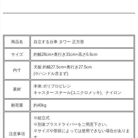
商品名
自立する台車 タワー 正方形
サイズ
約幅28cm×奥行き31cm×高さ6.6cm
天板:約幅27.5cm×奥行き27.5cm
内寸
(※ハンドル含まず)
本体:ポリプロピレン
素材
キャスター:スチール(ユニクロメッキ)、ナイロン
耐荷重
約40kg
※組立式
※別途プラスドライバーをご用意下さい。
※サイズや形状によっては使用できない場合がありま
注意事項
す。