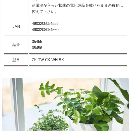
※電源が入った状態の電化製品を載せたままの移動は
控えて下さい。
4903208054553
JAN
4903208054560
05455
品番
05456
型番
ZK-TW CK WH BK