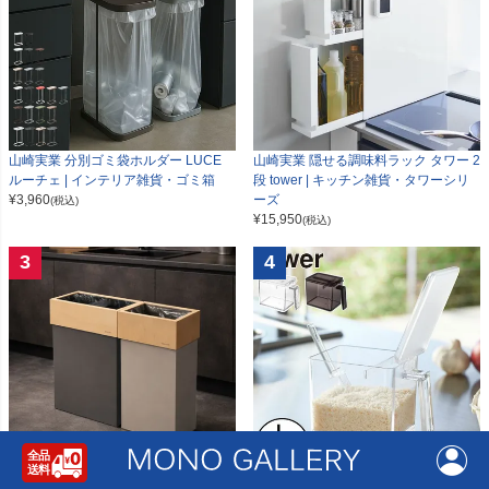
山崎実業 分別ゴミ袋ホルダー LUCE
山崎実業 隠せる調味料ラック タワー 2
ルーチェ | インテリア雑貨・ゴミ箱
段 tower | キッチン雑貨・タワーシリ
¥
3,960
ーズ
(税込)
¥
15,950
(税込)
3
4
W CUBE ダブルキューブ | インテリア
山崎実業 調味料ストッカー タワー L t