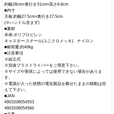
約幅28cm×奥行き31cm×高さ6.6cm
■内寸
天板:約幅27.5cm×奥行き27.5cm
(※ハンドル含まず)
■素材
本体:ポリプロピレン
キャスター:スチール(ユニクロメッキ)、ナイロン
■耐荷重:約40kg
■注意事項
※組立式
※別途プラスドライバーをご用意下さい。
※サイズや形状によっては使用できない場合がありま
す。
※電源が入った状態の電化製品を載せたままの移動は控
えて下さい。
■JAN
4903208054553
4903208054560