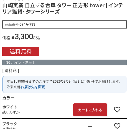
山崎実業 自立する台車 タワー 正方形 tower | インテ
リア雑貨・タワーシリーズ
商品番号
074A-793
3,300
¥
税込
価格
[
30
ポイント進呈 ]
送料込
本日
15時00分
までのご注文で
2026/08/09（日）
に
宅配便
でお届けします。
東京都
お届け先を変更
カラー
ホワイト
カートに入れる
残りわずか
ブラック
—
在庫切れ