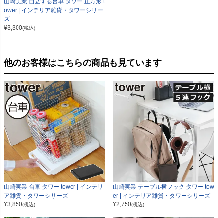
山崎実業 自立する台車 タワー 正方形 t
ower | インテリア雑貨・タワーシリー
ズ
¥
3,300
(税込)
他のお客様はこちらの商品も見ています
山崎実業 台車 タワー tower | インテリ
山崎実業 テーブル横フック タワー tow
ア雑貨・タワーシリーズ
er | インテリア雑貨・タワーシリーズ
¥
3,850
¥
2,750
(税込)
(税込)