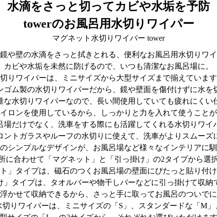
水滴をさっと切ってカビや水垢を予防
towerのお風呂用水切りワイパー
マグネット水切りワイパー tower
鏡や壁の水滴をさっと拭きとれる、便利なお風呂用水切りワイ
カビや水垢を未然に防げるので、いつも清潔なお風呂場に。
切りワイパーは、ミニサイズから大型サイズまで揃えています
ンゴム製の水切りワイパーだから、鏡や壁面を傷付けずに水を
量な水切りワイパーなので、長い間使用していても疲れにくい
イロンを使用しているから、しっかりと力を入れて使うことが
呂場だけでなく、洗車をする際にも活躍してくれる水切りワイ
ロントガラスやルーフの水切りに使えて、洗車がよりスムーズ
のシンプルなデザインが、お風呂場など様々なインテリアに馴
所に合わせて「マグネット」と「引っ掛け」の2タイプから選
ト」タイプは、磁石のつくお風呂場の壁面にぴたっと貼り付け
け」タイプは、タオルバーや物干しバーなどに引っ掛けて収納
浮かせて収納できるから、さっと手に取ってお風呂のついでに
水切りワイパーは、ミニサイズの「S」、スタンダードな「M」