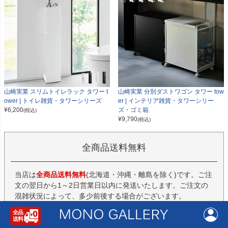
山崎実業 スリムトイレラック タワー t
山崎実業 分別ダストワゴン タワー tow
ower | トイレ雑貨・タワーシリーズ
er | インテリア雑貨・タワーシリー
¥
6,200
ズ・ゴミ箱
(税込)
¥
9,790
(税込)
全商品送料無料
当店は
全商品送料無料
(北海道・沖縄・離島を除く)です。ご注
文の翌日から1～2日営業日以内に発送いたします。ご注文の
混雑状況によって、多少前後する場合がございます。