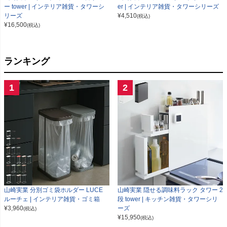
ー tower | インテリア雑貨・タワーシ
er | インテリア雑貨・タワーシリーズ
リーズ
¥
4,510
(税込)
¥
16,500
(税込)
ランキング
1
2
山崎実業 分別ゴミ袋ホルダー LUCE
山崎実業 隠せる調味料ラック タワー 2
ルーチェ | インテリア雑貨・ゴミ箱
段 tower | キッチン雑貨・タワーシリ
¥
3,960
ーズ
(税込)
¥
15,950
(税込)