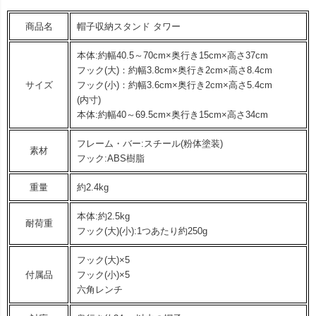
商品名
帽子収納スタンド タワー
本体:約幅40.5～70cm×奥行き15cm×高さ37cm
フック(大)：約幅3.8cm×奥行き2cm×高さ8.4cm
サイズ
フック(小)：約幅3.6cm×奥行き2cm×高さ5.4cm
(内寸)
本体:約幅40～69.5cm×奥行き15cm×高さ34cm
フレーム・バー:スチール(粉体塗装)
素材
フック:ABS樹脂
重量
約2.4kg
本体:約2.5kg
耐荷重
フック(大)(小):1つあたり約250g
フック(大)×5
付属品
フック(小)×5
六角レンチ