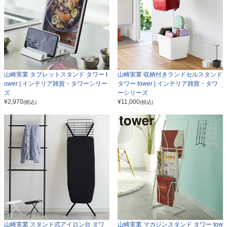
山崎実業 タブレットスタンド タワー t
山崎実業 収納付きランドセルスタンド
ower | インテリア雑貨・タワーシリー
タワー tower | インテリア雑貨・タワ
ズ
ーシリーズ
¥
2,970
¥
11,000
(税込)
(税込)
山崎実業 スタンド式アイロン台 タワ
山崎実業 マガジンスタンド タワー tow