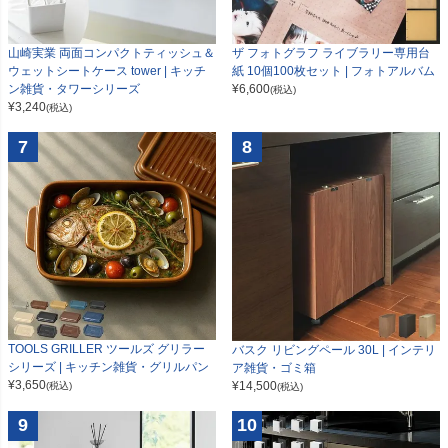
山崎実業 両面コンパクトティッシュ＆
ザ フォトグラフ ライブラリー専用台
ウェットシートケース tower | キッチ
紙 10個100枚セット | フォトアルバム
ン雑貨・タワーシリーズ
¥
6,600
(税込)
¥
3,240
(税込)
7
8
TOOLS GRILLER ツールズ グリラー
バスク リビングペール 30L | インテリ
シリーズ | キッチン雑貨・グリルパン
ア雑貨・ゴミ箱
¥
3,650
¥
14,500
(税込)
(税込)
9
10