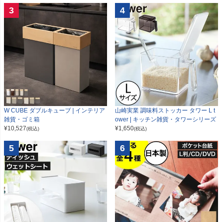
3
4
W CUBE ダブルキューブ | インテリア
山崎実業 調味料ストッカー タワー L t
雑貨・ゴミ箱
ower | キッチン雑貨・タワーシリーズ
¥
10,527
¥
1,650
(税込)
(税込)
5
6