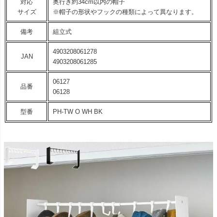
対応
奥行き約34cm以内の帽子
サイズ
※帽子の形状やフックの種類によって異なります。
備考
組立式
4903208061278
JAN
4903208061285
06127
品番
06128
型番
PH-TW O WH BK