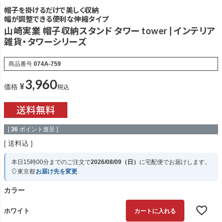
帽子を掛けるだけで美しく収納
幅が調整できる便利な伸縮タイプ
山崎実業 帽子収納スタンド タワー tower | インテリア
雑貨・タワーシリーズ
商品番号
074A-759
3,960
¥
税込
価格
[
36
ポイント進呈 ]
送料込
本日
15時00分
までのご注文で
2026/08/09（日）
に
宅配便
でお届けします。
東京都
お届け先を変更
カラー
ホワイト
カートに入れる