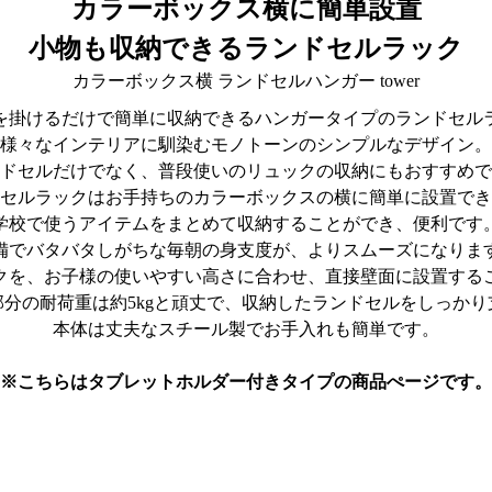
カラーボックス横に簡単設置
小物も収納できるランドセルラック
カラーボックス横 ランドセルハンガー tower
を掛けるだけで簡単に収納できるハンガータイプのランドセル
様々なインテリアに馴染むモノトーンのシンプルなデザイン。
ドセルだけでなく、普段使いのリュックの収納にもおすすめで
セルラックはお手持ちのカラーボックスの横に簡単に設置でき
学校で使うアイテムをまとめて収納することができ、便利です
備でバタバタしがちな毎朝の身支度が、よりスムーズになりま
クを、お子様の使いやすい高さに合わせ、直接壁面に設置する
部分の耐荷重は約5kgと頑丈で、収納したランドセルをしっかり
本体は丈夫なスチール製でお手入れも簡単です。
※こちらはタブレットホルダー付きタイプの商品ぺージです。