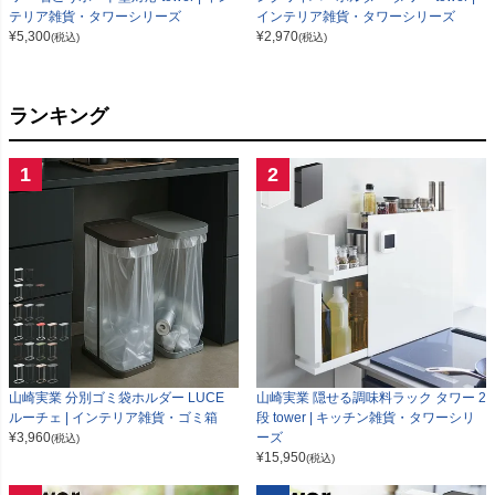
テリア雑貨・タワーシリーズ
インテリア雑貨・タワーシリーズ
¥
5,300
¥
2,970
(税込)
(税込)
ランキング
1
2
山崎実業 分別ゴミ袋ホルダー LUCE
山崎実業 隠せる調味料ラック タワー 2
ルーチェ | インテリア雑貨・ゴミ箱
段 tower | キッチン雑貨・タワーシリ
¥
3,960
ーズ
(税込)
¥
15,950
(税込)