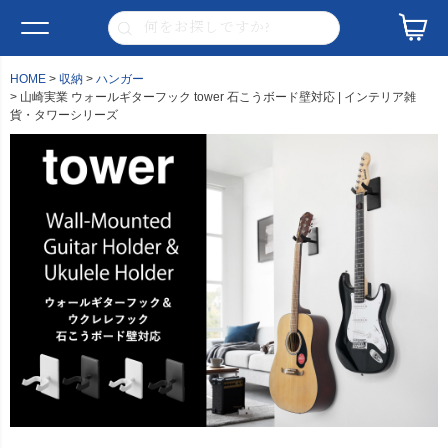
HOME
収納
ハンガー
山崎実業 ウォールギターフック tower 石こうボード壁対応 | インテリア雑
貨・タワーシリーズ