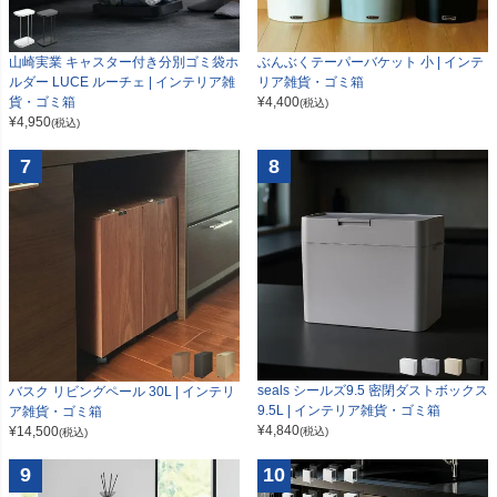
山崎実業 キャスター付き分別ゴミ袋ホ
ぶんぶくテーパーバケット 小 | インテ
ルダー LUCE ルーチェ | インテリア雑
リア雑貨・ゴミ箱
貨・ゴミ箱
¥
4,400
(税込)
¥
4,950
(税込)
7
8
seals シールズ9.5 密閉ダストボックス
バスク リビングペール 30L | インテリ
9.5L | インテリア雑貨・ゴミ箱
ア雑貨・ゴミ箱
¥
4,840
¥
14,500
(税込)
(税込)
9
10