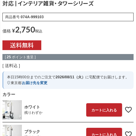
対応 | インテリア雑貨・タワーシリーズ
商品番号
074A-999103
2,750
¥
税込
価格
[
25
ポイント進呈 ]
送料込
本日
15時00分
までのご注文で
2026/08/11（火）
に
宅配便
でお届けします。
東京都
お届け先を変更
カラー
ホワイト
カートに入れる
残りわずか
ブラック
カートに入れる