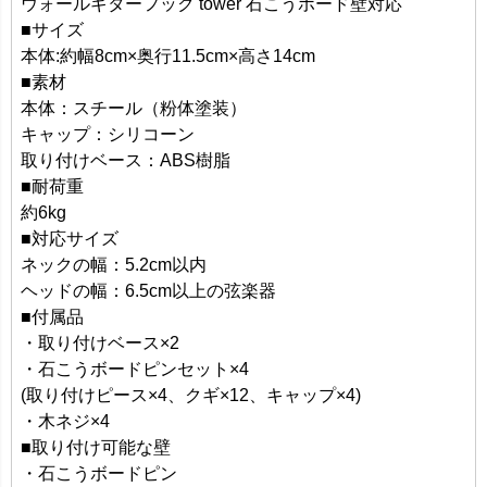
ウォールギターフック tower 石こうボード壁対応
■サイズ
本体:約幅8cm×奥行11.5cm×高さ14cm
■素材
本体：スチール（粉体塗装）
キャップ：シリコーン
取り付けベース：ABS樹脂
■耐荷重
約6kg
■対応サイズ
ネックの幅：5.2cm以内
ヘッドの幅：6.5cm以上の弦楽器
■付属品
・取り付けベース×2
・石こうボードピンセット×4
(取り付けピース×4、クギ×12、キャップ×4)
・木ネジ×4
■取り付け可能な壁
・石こうボードピン