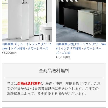
山崎実業 スリムトイレラック タワー t
山崎実業 分別ダストワゴン タワー tow
ower | トイレ雑貨・タワーシリーズ
er | インテリア雑貨・タワーシリー
¥
6,200
ズ・ゴミ箱
(税込)
¥
9,790
(税込)
全商品送料無料
当店は
全商品送料無料
(北海道・沖縄・離島を除く)です。ご注
文の翌日から1～2日営業日以内に発送いたします。ご注文の
混雑状況によって、多少前後する場合がございます。