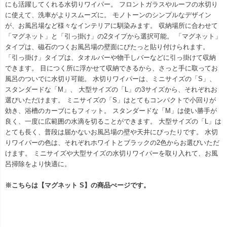
にも活躍してくれる水切りワイパー。 フロントガラスやルーフの水切り
に使えて、洗車がよりスムーズに。 モノトーンのシンプルなデザイン
が、お風呂場など様々なインテリアに馴染みます。 収納場所に合わせて
「マグネット」と「引っ掛け」の2タイプから選択可能。 「マグネット」
タイプは、磁石のつくお風呂場の壁面にぴたっと貼り付けられます。
「引っ掛け」タイプは、タオルバーや物干しバーなどに引っ掛けて収納
できます。 目につく所に浮かせて収納できるから、さっと手に取ってお
風呂のついでに水切り可能。 水切りワイパーは、ミニサイズの「S」、
スタンダードな「M」、 大型サイズの「L」の3サイズから、それぞれお
選びいただけます。 ミニサイズの「S」はとてもコンパクトで小回りが
効き、浴槽のカーブにもフィット。 スタンダードな「M」は使い勝手が
良く、一度に広範囲の水滴を切ることができます。 大型サイズの「L」は
とても長く、普段は届かないお風呂場の壁や天井にぴったりです。 水切
りワイパーの色は、それぞれホワイトとブラックの2色からお選びいただ
けます。 ミニサイズや大型サイズの水切りワイパーを取り入れて、お風
呂掃除をより快適に。
※こちらは【マグネット S】の商品ぺージです。