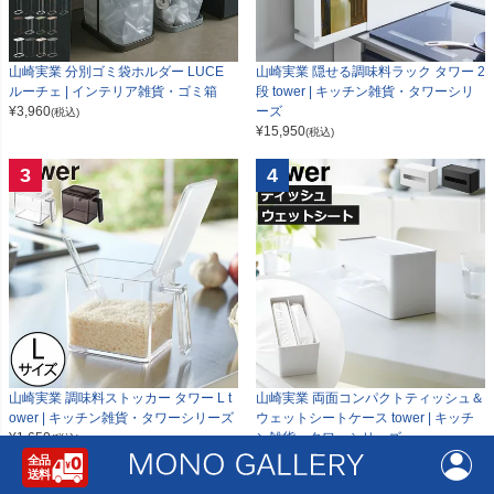
山崎実業 分別ゴミ袋ホルダー LUCE
山崎実業 隠せる調味料ラック タワー 2
ルーチェ | インテリア雑貨・ゴミ箱
段 tower | キッチン雑貨・タワーシリ
¥
3,960
ーズ
(税込)
¥
15,950
(税込)
3
4
山崎実業 調味料ストッカー タワー L t
山崎実業 両面コンパクトティッシュ＆
ower | キッチン雑貨・タワーシリーズ
ウェットシートケース tower | キッチ
¥
1,650
ン雑貨・タワーシリーズ
(税込)
¥
3,240
(税込)