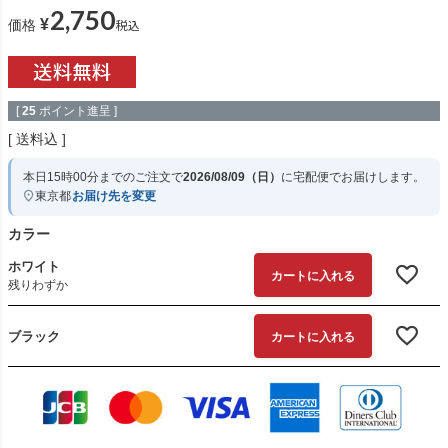
2,750
¥
税込
価格
[
25
ポイント進呈 ]
送料込
本日
15時00分
までのご注文で
2026/08/09（日）
に
宅配便
でお届けします。
東京都
お届け先を変更
カラー
ホワイト
カートに入れる
残りわずか
ブラック
カートに入れる