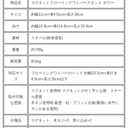
商品名
マグネットフローリングワイパースタンド タワー
サイズ
約幅11cm×奥行5cm×高さ26cm
内寸
約幅10.8cm×奥行4.8cm×高さ25.9cm
素材
スチール(粉体塗装)
重量
約730g
耐荷重
約1kg
対応サイ
フローリングワイパーのヘッド:約幅10.5cm×奥行き
ズ
4.5cm×高さ26cm以下
マグネット使用時:マグネットが付く平らな面・スチー
取付可能
ル壁面
な壁面
木ネジ使用時:板壁・柱・プリント合板(裏側に水平に
サンがある場所)
付属品
マグネット、木ネジ×2、滑り止め×2