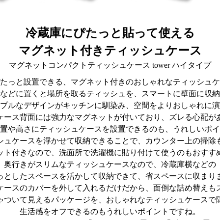
冷蔵庫にぴたっと貼って使える
マグネット付きティッシュケース
マグネットコンパクトティッシュケース tower ハイタイプ
たっと設置できる、マグネット付きのおしゃれなティッシュケ
などに置くと場所を取るティッシュを、スマートに壁面に収納
プルなデザインがキッチンに馴染み、空間をよりおしゃれに演
ケース背面には強力なマグネットが付いており、ズレる心配が
置や高さにティッシュケースを設置できるのも、うれしいポイ
シュケースを浮かせて収納できることで、カウンター上の掃除
ット付きなので、洗面所で洗濯機に貼り付けて使うのもおすす
奥行きがスリムなティッシュケースなので、冷蔵庫横などの
っとしたスペースを活かして収納できて、省スペースに収まり
ケースのカバーを外して入れるだけだから、面倒な詰め替えも
ゃついて見えるパッケージを、おしゃれなティッシュケースで
生活感をオフできるのもうれしいポイントですね。