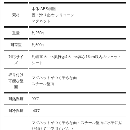
本体:ABS樹脂
素材
蓋・滑り止め:シリコーン
マグネット
重量
約260g
耐荷重
約500g
対応サイ
約幅10.5cm×奥行き4.5cm×高さ16cm以内のウェット
ズ
シート
取り付け
マグネットがつく平らな面
可能な壁
スチール壁面
面
耐熱温度
90℃
耐冷温度
-40℃
マグネットがつく平らな面・スチール壁面に水平に貼
り付けてご使用ください。