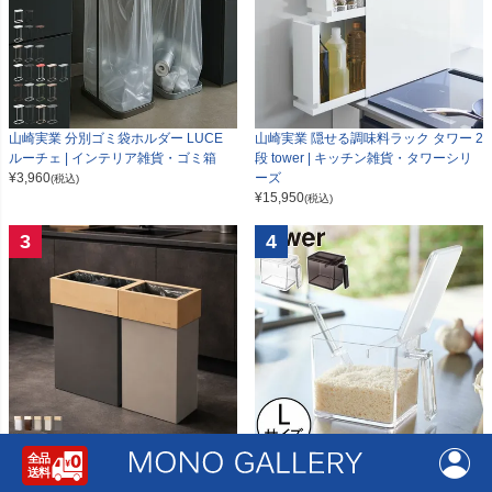
山崎実業 分別ゴミ袋ホルダー LUCE
山崎実業 隠せる調味料ラック タワー 2
ルーチェ | インテリア雑貨・ゴミ箱
段 tower | キッチン雑貨・タワーシリ
¥
3,960
ーズ
(税込)
¥
15,950
(税込)
3
4
W CUBE ダブルキューブ | インテリア
山崎実業 調味料ストッカー タワー L t
雑貨・ゴミ箱
ower | キッチン雑貨・タワーシリーズ