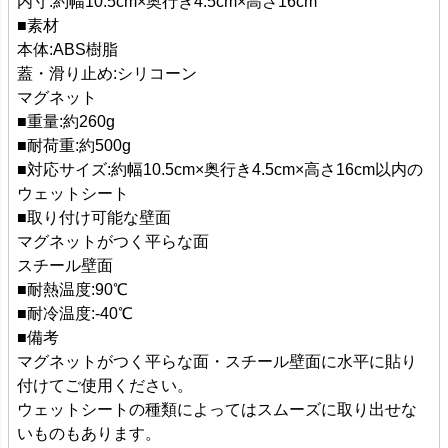
内寸:約幅10.5cm×奥行き4.5cm×高さ16cm
■素材
本体:ABS樹脂
蓋・滑り止め:シリコーン
マグネット
■重量:約260g
■耐荷重:約500g
■対応サイズ:約幅10.5cm×奥行き4.5cm×高さ16cm以内の
ウェットシート
■取り付け可能な壁面
マグネットがつく平らな面
スチール壁面
■耐熱温度:90℃
■耐冷温度:-40℃
■備考
マグネットがつく平らな面・スチール壁面に水平に貼り
付けてご使用ください。
ウェットシートの種類によってはスムーズに取り出せな
いものもあります。