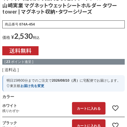
山崎実業 マグネットウェットシートホルダー タワー
tower | マグネット収納・タワーシリーズ
商品番号
074A-454
2,530
¥
税込
価格
[
23
ポイント進呈 ]
送料込
明日
15時00分
までのご注文で
2026/08/10（月）
に
宅配便
でお届けします。
東京都
お届け先を変更
カラー
ホワイト
カートに入れる
残りわずか
ブラック
カートに入れる