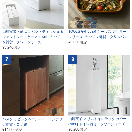
山崎実業 両面コンパクトティッシュ＆
TOOLS GRILLER ツールズ グリラー
ウェットシートケース tower | キッチ
シリーズ | キッチン雑貨・グリルパン
ン雑貨・タワーシリーズ
¥
3,650
(税込)
¥
3,240
(税込)
7
8
山崎実業 スリムトイレラック タワー t
バスク リビングペール 30L | インテリ
ower | トイレ雑貨・タワーシリーズ
ア雑貨・ゴミ箱
¥
6,200
¥
14,500
(税込)
(税込)