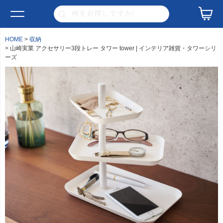
HOME
収納
山崎実業 アクセサリー3段トレー タワー tower | インテリア雑貨・タワーシリ
ーズ