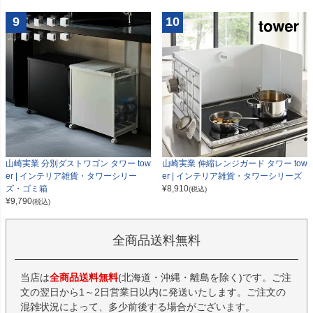
9
10
山崎実業 分別ダストワゴン タワー tow
山崎実業 伸縮レンジガード タワー tow
er | インテリア雑貨・タワーシリー
er | インテリア雑貨・タワーシリーズ
ズ・ゴミ箱
¥
8,910
(税込)
¥
9,790
(税込)
全商品送料無料
当店は
全商品送料無料
(北海道・沖縄・離島を除く)です。ご注
文の翌日から1～2日営業日以内に発送いたします。ご注文の
混雑状況によって、多少前後する場合がございます。