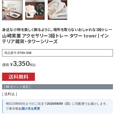
身近な小物を美しく飾るように。場所を取らないおしゃれな3段トレー
山崎実業 アクセサリー3段トレー タワー tower | イン
テリア雑貨・タワーシリーズ
商品番号
074A-546
3,350
¥
税込
価格
[
30
ポイント進呈 ]
送料込
明日
15時00分
までのご注文で
2026/08/09（日）
に
宅配便
でお届けします。
東京都
お届け先を変更