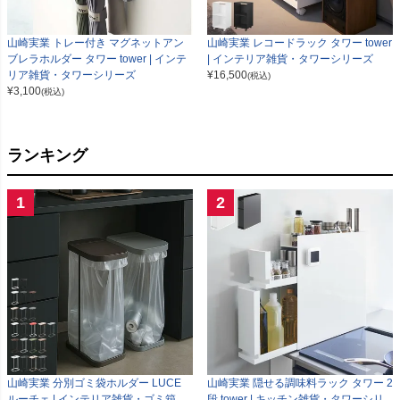
山崎実業 トレー付き マグネットアン
山崎実業 レコードラック タワー tower
ブレラホルダー タワー tower | インテ
| インテリア雑貨・タワーシリーズ
リア雑貨・タワーシリーズ
¥
16,500
(税込)
¥
3,100
(税込)
ランキング
1
2
山崎実業 分別ゴミ袋ホルダー LUCE
山崎実業 隠せる調味料ラック タワー 2
ルーチェ | インテリア雑貨・ゴミ箱
段 tower | キッチン雑貨・タワーシリ