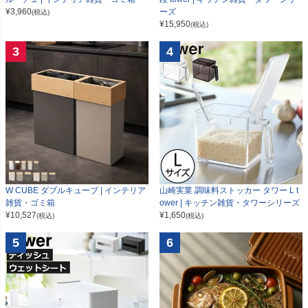
¥
3,960
ーズ
(税込)
¥
15,950
(税込)
3
4
W CUBE ダブルキューブ | インテリア
山崎実業 調味料ストッカー タワー L t
雑貨・ゴミ箱
ower | キッチン雑貨・タワーシリーズ
¥
10,527
¥
1,650
(税込)
(税込)
5
6