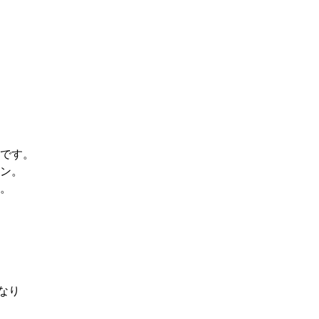
です。
ン。
。
なり