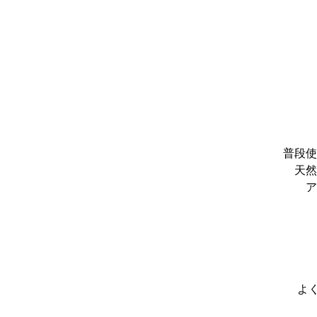
普段使
天然
ア
よ