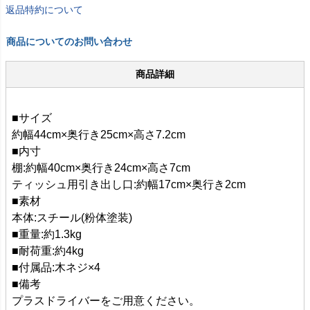
返品特約について
商品についてのお問い合わせ
商品詳細
■サイズ
約幅44cm×奥行き25cm×高さ7.2cm
■内寸
棚:約幅40cm×奥行き24cm×高さ7cm
ティッシュ用引き出し口:約幅17cm×奥行き2cm
■素材
本体:スチール(粉体塗装)
■重量:約1.3kg
■耐荷重:約4kg
■付属品:木ネジ×4
■備考
プラスドライバーをご用意ください。