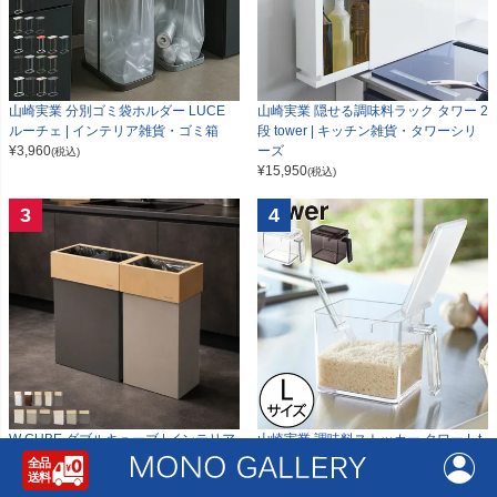
山崎実業 分別ゴミ袋ホルダー LUCE
山崎実業 隠せる調味料ラック タワー 2
ルーチェ | インテリア雑貨・ゴミ箱
段 tower | キッチン雑貨・タワーシリ
¥
3,960
ーズ
(税込)
¥
15,950
(税込)
3
4
W CUBE ダブルキューブ | インテリア
山崎実業 調味料ストッカー タワー L t
雑貨・ゴミ箱
ower | キッチン雑貨・タワーシリーズ
¥
10,527
¥
1,650
(税込)
(税込)