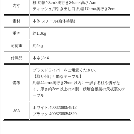
棚:約幅40cm×奥行き24cm×高さ7cm
内寸
ティッシュ用引き出し口:約幅17cm×奥行き2cm
素材
本体:スチール(粉体塗装)
重さ
約1.3kg
耐荷重
約4kg
付属品
木ネジ×4
プラスドライバーをご用意ください。
【取り付け可能なテーブル】
備考
約幅44cm×奥行き25cm以内に干渉する柱や脚がな
く、厚さ約2cm以上の木製・積層合板製の天板裏のテ
ーブル
ホワイト:4903208054812
JAN
ブラック:4903208054829