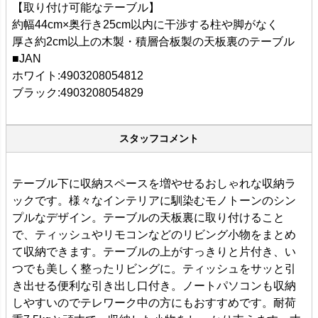
【取り付け可能なテーブル】
約幅44cm×奥行き25cm以内に干渉する柱や脚がなく
厚さ約2cm以上の木製・積層合板製の天板裏のテーブル
■JAN
ホワイト:4903208054812
ブラック:4903208054829
スタッフコメント
テーブル下に収納スペースを増やせるおしゃれな収納ラ
ックです。様々なインテリアに馴染むモノトーンのシン
プルなデザイン。テーブルの天板裏に取り付けること
で、ティッシュやリモコンなどのリビング小物をまとめ
て収納できます。テーブルの上がすっきりと片付き、い
つでも美しく整ったリビングに。ティッシュをサッと引
き出せる便利な引き出し口付き。ノートパソコンも収納
しやすいのでテレワーク中の方にもおすすめです。耐荷