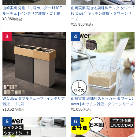
山崎実業 分別ゴミ袋ホルダー LUCE
山崎実業 隠せる調味料ラック タワー 2
ルーチェ | インテリア雑貨・ゴミ箱
段 tower | キッチン雑貨・タワーシリ
¥
3,960
ーズ
(税込)
¥
15,950
(税込)
3
4
W CUBE ダブルキューブ | インテリア
山崎実業 調味料ストッカー タワー L t
雑貨・ゴミ箱
ower | キッチン雑貨・タワーシリーズ
¥
10,527
¥
1,650
(税込)
(税込)
5
6