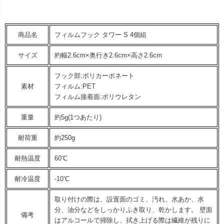
商品名
フィルムフック タワー S 4個組
サイズ
約幅2.6cm×奥行き2.6cm×高さ2.6cm
フック部:ポリカーボネート
素材
フィルム:PET
フィルム接着面:ポリウレタン
重量
約5g(1つあたり)
耐荷重
約250g
耐熱温度
60℃
耐冷温度
-10℃
取り付けの際は、設置面のゴミ、汚れ、水あか、水
分、油分などをしっかりふき取り、乾かします。 壁面
備考
はアルコールで掃除し、拭き上げる際は繊維が残りに