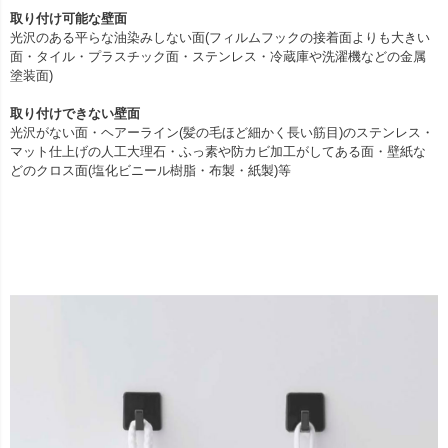
取り付け可能な壁面
光沢のある平らな油染みしない面(フィルムフックの接着面よりも大きい
面・タイル・プラスチック面・ステンレス・冷蔵庫や洗濯機などの金属
塗装面)
取り付けできない壁面
光沢がない面・ヘアーライン(髪の毛ほど細かく長い筋目)のステンレス・
マット仕上げの人工大理石・ふっ素や防カビ加工がしてある面・壁紙な
どのクロス面(塩化ビニール樹脂・布製・紙製)等