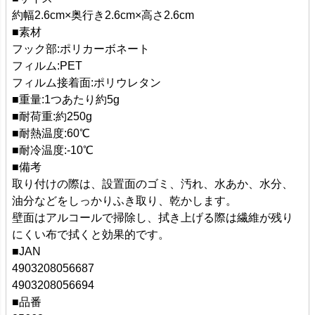
約幅2.6cm×奥行き2.6cm×高さ2.6cm
■素材
フック部:ポリカーボネート
フィルム:PET
フィルム接着面:ポリウレタン
■重量:1つあたり約5g
■耐荷重:約250g
■耐熱温度:60℃
■耐冷温度:-10℃
■備考
取り付けの際は、設置面のゴミ、汚れ、水あか、水分、
油分などをしっかりふき取り、乾かします。
壁面はアルコールで掃除し、拭き上げる際は繊維が残り
にくい布で拭くと効果的です。
■JAN
4903208056687
4903208056694
■品番