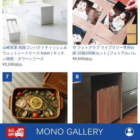
山崎実業 両面コンパクトティッシュ＆
ザ フォトグラフ ライブラリー専用台
ウェットシートケース tower | キッチ
紙 10個100枚セット | フォトアルバム
ン雑貨・タワーシリーズ
¥
6,600
(税込)
¥
3,240
(税込)
7
8
TOOLS GRILLER ツールズ グリラー