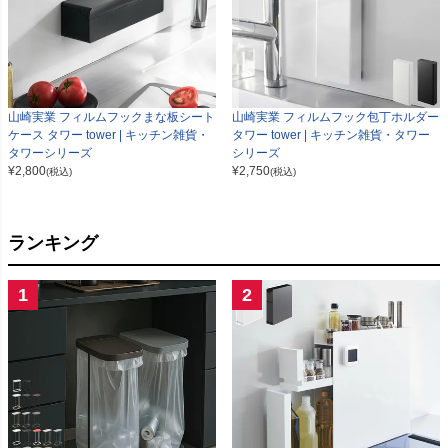
山崎実業 フィルムフックまな板シート
山崎実業 フィルムフック包丁ホルダー
ケース タワー tower | キッチン雑貨・
タワー tower | キッチン雑貨・タワー
タワーシリーズ
シリーズ
¥
2,800
¥
2,750
(税込)
(税込)
ランキング
1
2