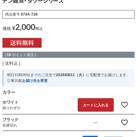
チン雑貨・タワーシリーズ
商品番号
074A-726
2,000
¥
税込
価格
[
18
ポイント進呈 ]
送料込
明日
15時00分
までのご注文で
2026/08/11（火）
に
宅配便
でお届けします。
東京都
お届け先を変更
カラー
ホワイト
カートに入れる
残りわずか
ブラック
—
在庫切れ