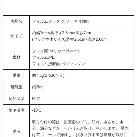
商品名
フィルムフック タワー M 4個組
約幅7cm×奥行き2.5cm×高さ7cm
サイズ
(フック本体サイズ)約幅2.6cm×高さ2.6cm
フック部:ポリカーボネート
素材
フィルム:PET
フィルム接着面:ポリウレタン
重量
約7.5g(1つあたり)
耐荷重
約3kg
耐熱温度
60℃
耐冷温度
-10℃
取り付けの際は、設置面のゴミ、汚れ、水あか、水
分、油分などをしっかりふき取り、乾かします。 壁面
備考
はアルコールで掃除し、拭き上げる際は繊維が残りに