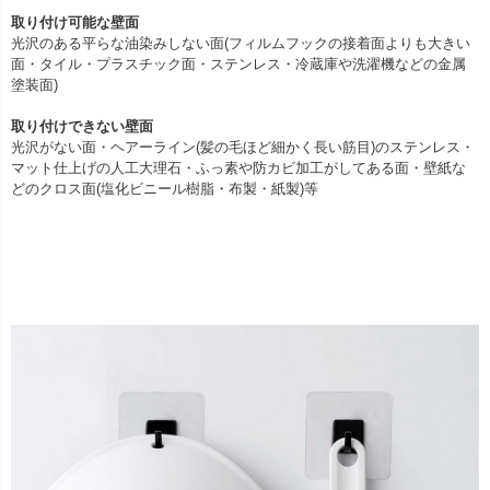
取り付け可能な壁面
光沢のある平らな油染みしない面(フィルムフックの接着面よりも大きい
面・タイル・プラスチック面・ステンレス・冷蔵庫や洗濯機などの金属
塗装面)
取り付けできない壁面
光沢がない面・ヘアーライン(髪の毛ほど細かく長い筋目)のステンレス・
マット仕上げの人工大理石・ふっ素や防カビ加工がしてある面・壁紙な
どのクロス面(塩化ビニール樹脂・布製・紙製)等