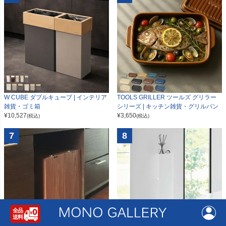
W CUBE ダブルキューブ | インテリア
TOOLS GRILLER ツールズ グリラー
雑貨・ゴミ箱
シリーズ | キッチン雑貨・グリルパン
¥
10,527
¥
3,650
(税込)
(税込)
7
8