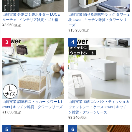
山崎実業 分別ゴミ袋ホルダー LUCE
山崎実業 隠せる調味料ラック タワー 2
ルーチェ | インテリア雑貨・ゴミ箱
段 tower | キッチン雑貨・タワーシリ
¥
3,960
ーズ
(税込)
¥
15,950
(税込)
3
4
山崎実業 調味料ストッカー タワー L t
山崎実業 両面コンパクトティッシュ＆
ower | キッチン雑貨・タワーシリーズ
ウェットシートケース tower | キッチ
¥
1,650
ン雑貨・タワーシリーズ
(税込)
¥
3,240
(税込)
5
6