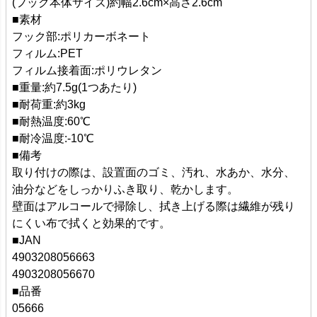
(フック本体サイズ)約幅2.6cm×高さ2.6cm
■素材
フック部:ポリカーボネート
フィルム:PET
フィルム接着面:ポリウレタン
■重量:約7.5g(1つあたり)
■耐荷重:約3kg
■耐熱温度:60℃
■耐冷温度:-10℃
■備考
取り付けの際は、設置面のゴミ、汚れ、水あか、水分、
油分などをしっかりふき取り、乾かします。
壁面はアルコールで掃除し、拭き上げる際は繊維が残り
にくい布で拭くと効果的です。
■JAN
4903208056663
4903208056670
■品番
05666