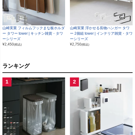
山崎実業 フィルムフックまな板ホルダ
山崎実業 浮かせる長物ハンガー タワ
ー タワー tower | キッチン雑貨・タワ
ー 2個組 tower | インテリア雑貨・タワ
ーシリーズ
ーシリーズ
¥
2,450
¥
2,750
(税込)
(税込)
ランキング
1
2