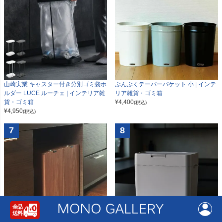
山崎実業 キャスター付き分別ゴミ袋ホ
ぶんぶくテーパーバケット 小 | インテ
ルダー LUCE ルーチェ | インテリア雑
リア雑貨・ゴミ箱
貨・ゴミ箱
¥
4,400
(税込)
¥
4,950
(税込)
7
8