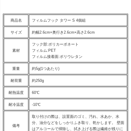
商品名
フィルムフック タワー S 4個組
サイズ
約幅2.6cm×奥行き2.6cm×高さ2.6cm
フック部:ポリカーボネート
素材
フィルム:PET
フィルム接着面:ポリウレタン
重量
約5g(1つあたり)
耐荷重
約250g
耐熱温度
60℃
耐冷温度
-10℃
取り付けの際は、設置面のゴミ、汚れ、水あか、水
分、油分などをしっかりふき取り、乾かします。 壁面
備考
はアルコールで掃除し、拭き上げる際は繊維が残りに