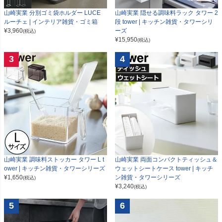
山崎実業 分別ゴミ袋ホルダー LUCE
山崎実業 隠せる調味料ラック タワー 2
ルーチェ | インテリア雑貨・ゴミ箱
段 tower | キッチン雑貨・タワーシリ
¥
3,960
ーズ
(税込)
¥
15,950
(税込)
3
4
山崎実業 調味料ストッカー タワー L t
山崎実業 両面コンパクトティッシュ＆
ower | キッチン雑貨・タワーシリーズ
ウェットシートケース tower | キッチ
¥
1,650
ン雑貨・タワーシリーズ
(税込)
¥
3,240
(税込)
5
6