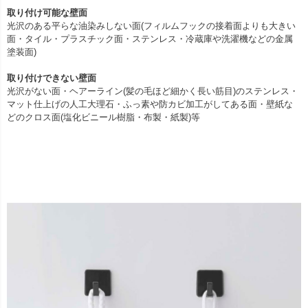
取り付け可能な壁面
光沢のある平らな油染みしない面(フィルムフックの接着面よりも大きい
面・タイル・プラスチック面・ステンレス・冷蔵庫や洗濯機などの金属
塗装面)
取り付けできない壁面
光沢がない面・ヘアーライン(髪の毛ほど細かく長い筋目)のステンレス・
マット仕上げの人工大理石・ふっ素や防カビ加工がしてある面・壁紙な
どのクロス面(塩化ビニール樹脂・布製・紙製)等