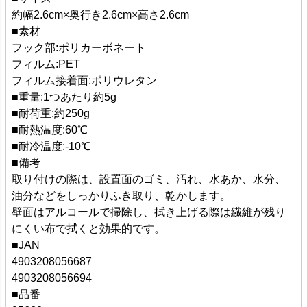
約幅2.6cm×奥行き2.6cm×高さ2.6cm
■素材
フック部:ポリカーボネート
フィルム:PET
フィルム接着面:ポリウレタン
■重量:1つあたり約5g
■耐荷重:約250g
■耐熱温度:60℃
■耐冷温度:-10℃
■備考
取り付けの際は、設置面のゴミ、汚れ、水あか、水分、
油分などをしっかりふき取り、乾かします。
壁面はアルコールで掃除し、拭き上げる際は繊維が残り
にくい布で拭くと効果的です。
■JAN
4903208056687
4903208056694
■品番