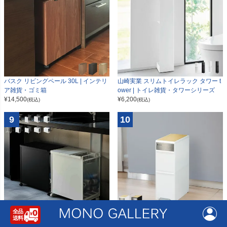
山崎実業 スリムトイレラック タワー t
バスク リビングペール 30L | インテリ
ower | トイレ雑貨・タワーシリーズ
ア雑貨・ゴミ箱
¥
6,200
¥
14,500
(税込)
(税込)
9
10
山崎実業 分別ダストワゴン タワー tow
分別スイングステーション 2段 リバー