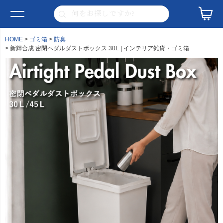
HOME
ゴミ箱
防臭
新輝合成 密閉ペダルダストボックス 30L | インテリア雑貨・ゴミ箱