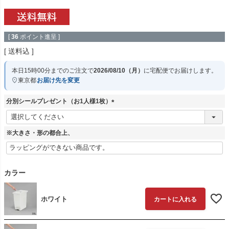
[
36
ポイント進呈 ]
送料込
本日
15時00分
までのご注文で
2026/08/10（月）
に
宅配便
でお届けします。
東京都
お届け先を変更
分別シールプレゼント（お1人様1枚）
(
必
須
※大きさ・形の都合上、
)
カラー
ホワイト
カートに入れる