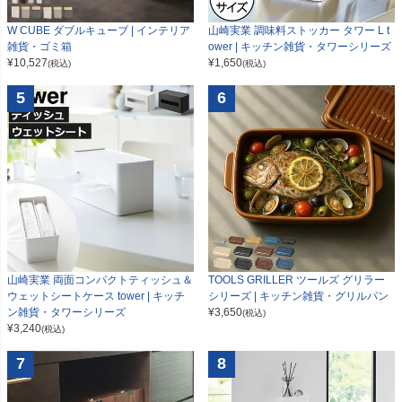
W CUBE ダブルキューブ | インテリア
山崎実業 調味料ストッカー タワー L t
雑貨・ゴミ箱
ower | キッチン雑貨・タワーシリーズ
¥
10,527
¥
1,650
(税込)
(税込)
5
6
山崎実業 両面コンパクトティッシュ＆
TOOLS GRILLER ツールズ グリラー
ウェットシートケース tower | キッチ
シリーズ | キッチン雑貨・グリルパン
ン雑貨・タワーシリーズ
¥
3,650
(税込)
¥
3,240
(税込)
7
8