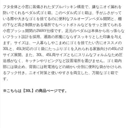
フタ全体と小窓に装備されたダブルパッキン構造で、嫌なニオイ漏れを
防いでくれるペダル式ゴミ箱。このペダル式ゴミ箱は、手がふさがって
いる際や大きなゴミを捨てるのに便利なフルオープンペダル開閉と、棚
の下など高さ制限がある場所でもペットボトルなどをサッと捨てられる
小窓プッシュ開閉の2WAY仕様です。足元のペダルは本体から出っ張らな
いフラット設計を採用。通路の邪魔にならずスッキリとした印象を与え
ます。サイズは、一人暮らしやこまめにゴミを捨てたい方にオススメの
30Lと、45L対応のゴミ袋にたっぷりゴミを入れられる家族向けの45Lの2
サイズ展開。また、30L、45L両サイズともにスリムなフォルムなため圧
迫感がなく、キッチンやリビングなど設置場所を選びません。ゴミ箱内
部には袋止め、背面には乾電池などの細かい分別に便利な袋がかけられ
るフック付き。ニオイ対策と使いやすさを両立した、万能なゴミ箱で
す。
※こちらは【30L】の商品ぺージです。