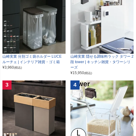
山崎実業 分別ゴミ袋ホルダー LUCE
山崎実業 隠せる調味料ラック タワー 2
ルーチェ | インテリア雑貨・ゴミ箱
段 tower | キッチン雑貨・タワーシリ
¥
3,960
ーズ
(税込)
¥
15,950
(税込)
3
4