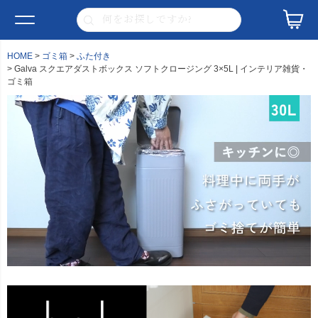
HOME
ゴミ箱
ふた付き
Galva スクエアダストボックス ソフトクロージング 3×5L | インテリア雑貨・
ゴミ箱