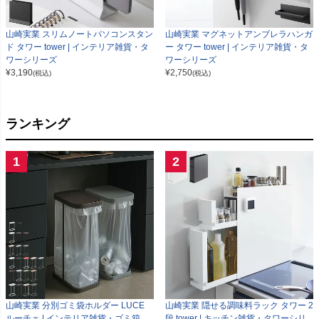
山崎実業 スリムノートパソコンスタン
山崎実業 マグネットアンブレラハンガ
ド タワー tower | インテリア雑貨・タ
ー タワー tower | インテリア雑貨・タ
ワーシリーズ
ワーシリーズ
¥
3,190
¥
2,750
(税込)
(税込)
ランキング
1
2
山崎実業 分別ゴミ袋ホルダー LUCE
山崎実業 隠せる調味料ラック タワー 2
ルーチェ | インテリア雑貨・ゴミ箱
段 tower | キッチン雑貨・タワーシリ