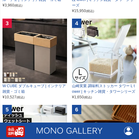
¥
3,960
ーズ
(税込)
¥
15,950
(税込)
3
4
W CUBE ダブルキューブ | インテリア
山崎実業 調味料ストッカー タワー L t
雑貨・ゴミ箱
ower | キッチン雑貨・タワーシリーズ
¥
10,527
¥
1,650
(税込)
(税込)
5
6