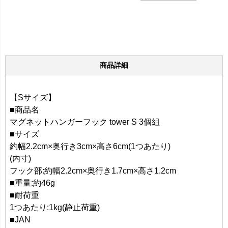
商品詳細
【Sサイズ】
■商品名
マグネットハンガーフック tower S 3個組
■サイズ
約幅2.2cm×奥行き3cm×高さ6cm(1つあたり)
(内寸)
フック部:約幅2.2cm×奥行き1.7cm×高さ1.2cm
■重量:約46g
■耐荷重
1つあたり:1kg(静止荷重)
■JAN