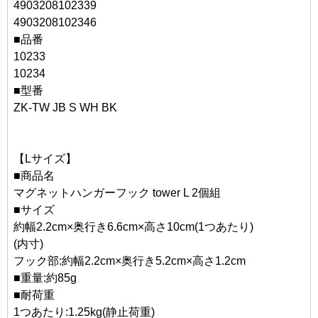
4903208102339
4903208102346
■品番
10233
10234
■型番
ZK-TW JB S WH BK
【Lサイズ】
■商品名
マグネットハンガーフック tower L 2個組
■サイズ
約幅2.2cm×奥行き6.6cm×高さ10cm(1つあたり)
(内寸)
フック部:約幅2.2cm×奥行き5.2cm×高さ1.2cm
■重量:約85g
■耐荷重
1つあたり:1.25kg(静止荷重)