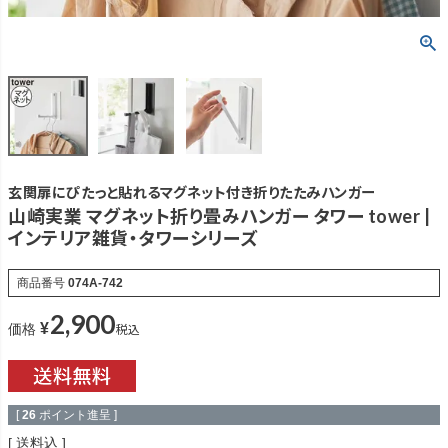
玄関扉にぴたっと貼れるマグネット付き折りたたみハンガー
山崎実業 マグネット折り畳みハンガー タワー tower |
インテリア雑貨・タワーシリーズ
商品番号
074A-742
2,900
¥
税込
価格
[
26
ポイント進呈 ]
送料込