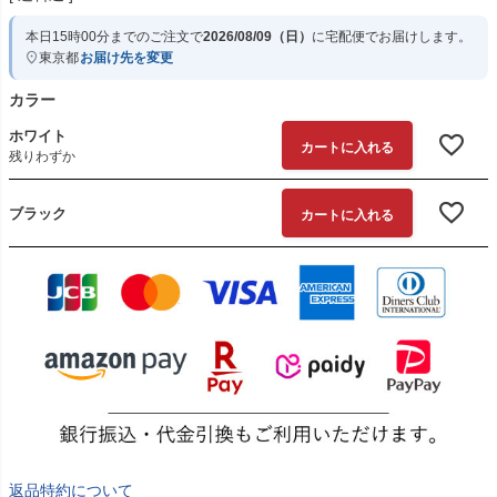
本日
15時00分
までのご注文で
2026/08/09（日）
に
宅配便
でお届けします。
東京都
お届け先を変更
カラー
ホワイト
カートに入れる
残りわずか
ブラック
カートに入れる
返品特約について