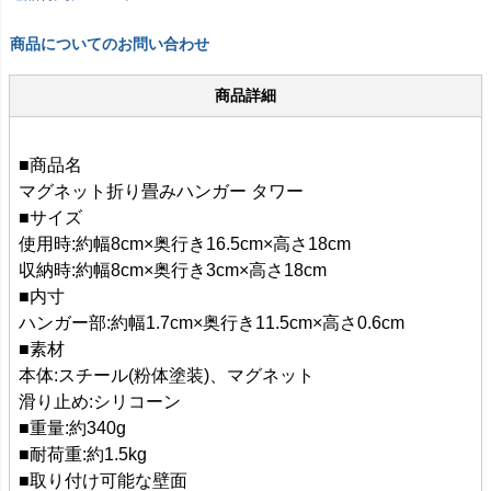
商品についてのお問い合わせ
商品詳細
■商品名
マグネット折り畳みハンガー タワー
■サイズ
使用時:約幅8cm×奥行き16.5cm×高さ18cm
収納時:約幅8cm×奥行き3cm×高さ18cm
■内寸
ハンガー部:約幅1.7cm×奥行き11.5cm×高さ0.6cm
■素材
本体:スチール(粉体塗装)、マグネット
滑り止め:シリコーン
■重量:約340g
■耐荷重:約1.5kg
■取り付け可能な壁面