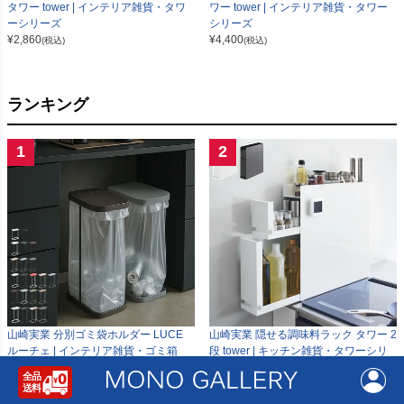
タワー tower | インテリア雑貨・タワ
ワー tower | インテリア雑貨・タワー
ーシリーズ
シリーズ
¥
2,860
¥
4,400
(税込)
(税込)
ランキング
1
2
山崎実業 分別ゴミ袋ホルダー LUCE
山崎実業 隠せる調味料ラック タワー 2
ルーチェ | インテリア雑貨・ゴミ箱
段 tower | キッチン雑貨・タワーシリ
¥
3,960
ーズ
(税込)
¥
15,950
(税込)