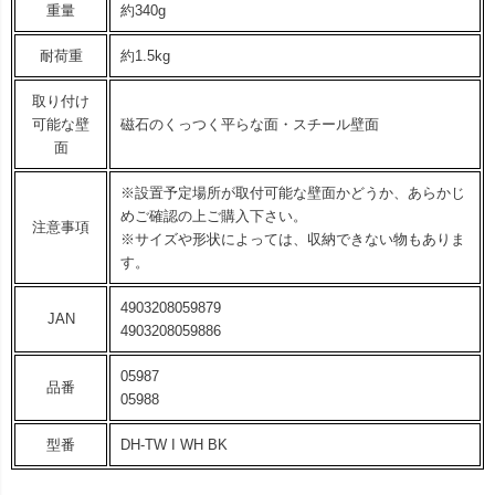
重量
約340g
耐荷重
約1.5kg
取り付け
可能な壁
磁石のくっつく平らな面・スチール壁面
面
※設置予定場所が取付可能な壁面かどうか、あらかじ
めご確認の上ご購入下さい。
注意事項
※サイズや形状によっては、収納できない物もありま
す。
4903208059879
JAN
4903208059886
05987
品番
05988
型番
DH-TW I WH BK