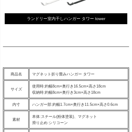
ランドリー室内干しハンガー タワー tower
商品名
マグネット折り畳みハンガー タワー
使用時:約幅8cm×奥行き16.5cm×高さ18cm
サイズ
収納時:約幅8cm×奥行き3cm×高さ18cm
内寸
ハンガー部:約幅1.7cm×奥行き11.5cm×高さ0.6cm
本体:スチール(粉体塗装)、マグネット
素材
滑り止め:シリコーン