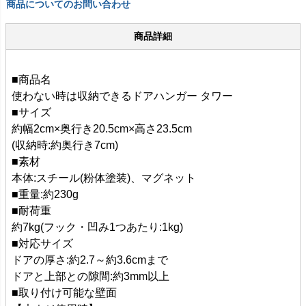
商品についてのお問い合わせ
商品詳細
■商品名
使わない時は収納できるドアハンガー タワー
■サイズ
約幅2cm×奥行き20.5cm×高さ23.5cm
(収納時:約奥行き7cm)
■素材
本体:スチール(粉体塗装)、マグネット
■重量:約230g
■耐荷重
約7kg(フック・凹み1つあたり:1kg)
■対応サイズ
ドアの厚さ:約2.7～約3.6cmまで
ドアと上部との隙間:約3mm以上
■取り付け可能な壁面