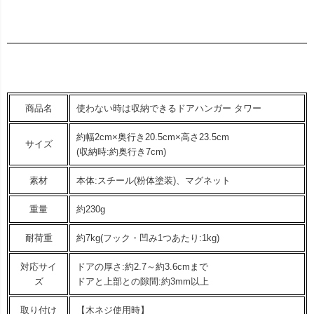
商品名
使わない時は収納できるドアハンガー タワー
約幅2cm×奥行き20.5cm×高さ23.5cm
サイズ
(収納時:約奥行き7cm)
素材
本体:スチール(粉体塗装)、マグネット
重量
約230g
耐荷重
約7kg(フック・凹み1つあたり:1kg)
対応サイ
ドアの厚さ:約2.7～約3.6cmまで
ズ
ドアと上部との隙間:約3mm以上
取り付け
【木ネジ使用時】