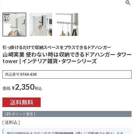
引っ掛けるだけで収納スペースをプラスできるドアハンガー
山崎実業 使わない時は収納できるドアハンガー タワー
tower | インテリア雑貨・タワーシリーズ
商品番号
074A-630
2,350
¥
税込
価格
[
21
ポイント進呈 ]
送料込
明日
15時00分
までのご注文で
2026/08/09（日）
に
宅配便
でお届けします。