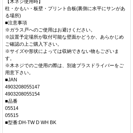
【木ネジ使用時】
柱・かもい・板壁・プリント合板(裏側に水平にサンがあ
る場所)
■注意事項
※ガラス戸へのご使用はお避けください。
※設置予定場所が取付可能な壁面かどうか、あらかじめ
ご確認の上ご購入下さい。
※サイズや形状によっては収納できない物もございま
す。
※木ネジでのご使用の際は、別途プラスドライバーをご
用意下さい。
■JAN
4903208055147
4903208055154
■品番
05514
05515
■型番:DH-TW D WH BK