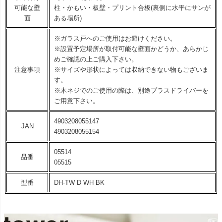
可能な壁
柱・かもい・板壁・プリント合板(裏側に水平にサンが
面
ある場所)
※ガラス戸へのご使用はお避けください。
※設置予定場所が取付可能な壁面かどうか、あらかじ
めご確認の上ご購入下さい。
注意事項
※サイズや形状によっては収納できない物もございま
す。
※木ネジでのご使用の際は、別途プラスドライバーを
ご用意下さい。
4903208055147
JAN
4903208055154
05514
品番
05515
型番
DH-TW D WH BK