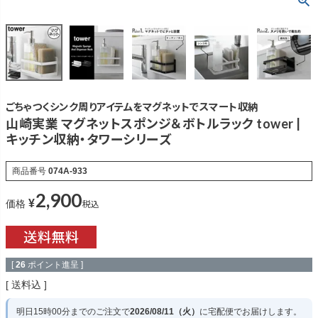
ごちゃつくシンク周りアイテムをマグネットでスマート収納
山崎実業 マグネットスポンジ＆ボトルラック tower |
キッチン収納・タワーシリーズ
商品番号
074A-933
2,900
¥
税込
価格
[
26
ポイント進呈 ]
送料込
明日
15時00分
までのご注文で
2026/08/11（火）
に
宅配便
でお届けします。