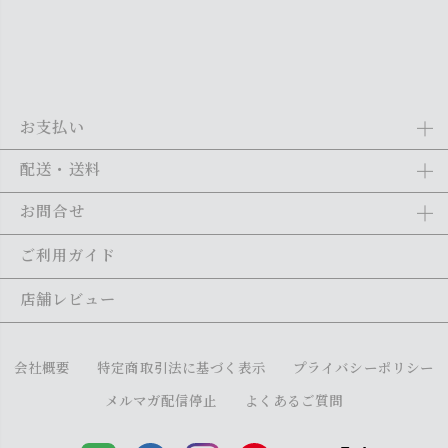
お支払い
Amazon Pay、クレジットカード、代金引換、あと払い(ペイディ)、銀
配送・送料
行振込がご利用になれます。詳しくは
ご利用ガイド
をご利用くださ
い。
全商品送料無料
(北海道・沖縄・離島を除く)
お問合せ
ご注文の翌日から1～2日営業日以内に発送いたします。ご注文の混雑
状況によって、多少前後する場合がございます。詳しくは
ご利用ガイ
メール：
shopping@monogallery.jp
ご利用ガイド
ド
をご利用ください。
TEL：
0120-155-545
(平日 9:00〜17:00)
メールの返信につきましては、1～2営業日以内にさせていただいてお
店舗レビュー
ります。
会社概要
特定商取引法に基づく表示
プライバシーポリシー
メルマガ配信停止
よくあるご質問