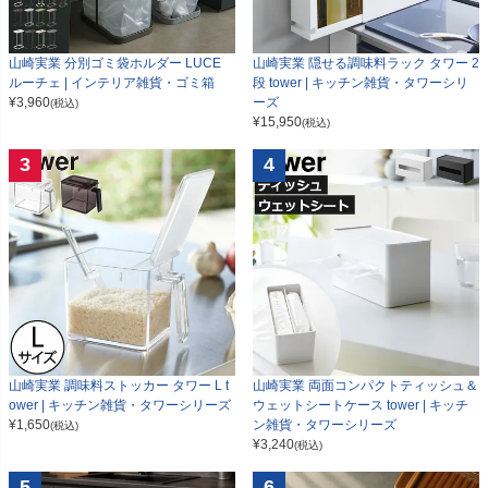
山崎実業 分別ゴミ袋ホルダー LUCE
山崎実業 隠せる調味料ラック タワー 2
ルーチェ | インテリア雑貨・ゴミ箱
段 tower | キッチン雑貨・タワーシリ
¥
3,960
ーズ
(税込)
¥
15,950
(税込)
3
4
山崎実業 調味料ストッカー タワー L t
山崎実業 両面コンパクトティッシュ＆
ower | キッチン雑貨・タワーシリーズ
ウェットシートケース tower | キッチ
¥
1,650
ン雑貨・タワーシリーズ
(税込)
¥
3,240
(税込)
5
6