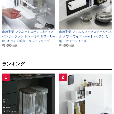
山崎実業 マグネットスポンジ&ディス
山崎実業 フィルムフックスチールパネ
ペンサーラック トレー付き タワー tow
ル タワー ワイド tower | キッチン収
er | キッチン雑貨・タワーシリーズ
納・タワーシリーズ
¥
3,600
¥
4,600
(税込)
(税込)
ランキング
1
2