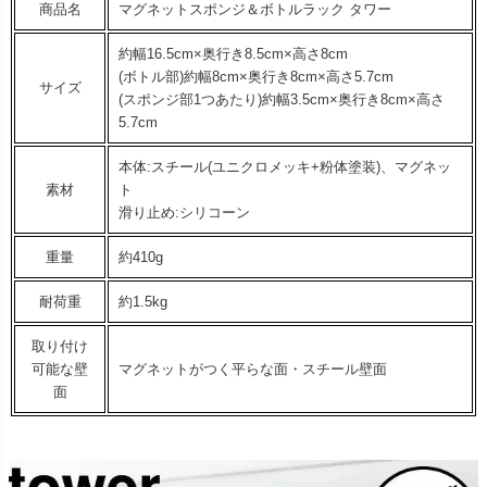
商品名
マグネットスポンジ＆ボトルラック タワー
約幅16.5cm×奥行き8.5cm×高さ8cm
(ボトル部)約幅8cm×奥行き8cm×高さ5.7cm
サイズ
(スポンジ部1つあたり)約幅3.5cm×奥行き8cm×高さ
5.7cm
本体:スチール(ユニクロメッキ+粉体塗装)、マグネッ
素材
ト
滑り止め:シリコーン
重量
約410g
耐荷重
約1.5kg
取り付け
可能な壁
マグネットがつく平らな面・スチール壁面
面