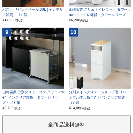
山崎実業 スリムトイレラック タワー t
バスク リビングペール 30L | インテリ
ower | トイレ雑貨・タワーシリーズ
ア雑貨・ゴミ箱
¥
6,200
¥
14,500
(税込)
(税込)
9
10
山崎実業 分別ダストワゴン タワー tow
分別スイングステーション 2段 リバー
er | インテリア雑貨・タワーシリー
シブル木天板付き | インテリア雑貨・
ズ・ゴミ箱
ゴミ箱
¥
9,790
¥
14,080
(税込)
(税込)
全商品送料無料