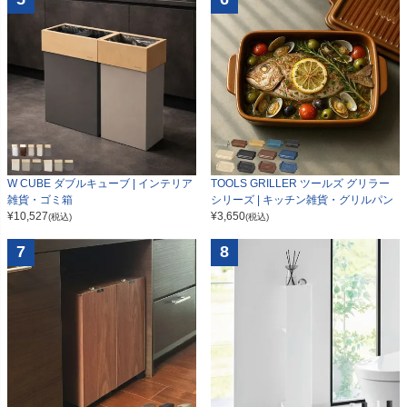
W CUBE ダブルキューブ | インテリア
TOOLS GRILLER ツールズ グリラー
雑貨・ゴミ箱
シリーズ | キッチン雑貨・グリルパン
¥
10,527
¥
3,650
(税込)
(税込)
7
8