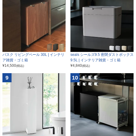
seals シールズ9.5 密閉ダストボックス
バスク リビングペール 30L | インテリ
9.5L | インテリア雑貨・ゴミ箱
ア雑貨・ゴミ箱
¥
4,840
¥
14,500
(税込)
(税込)
9
10