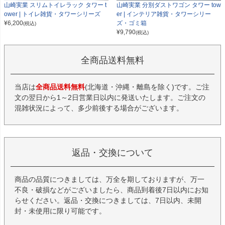
山崎実業 スリムトイレラック タワー t
山崎実業 分別ダストワゴン タワー tow
ower | トイレ雑貨・タワーシリーズ
er | インテリア雑貨・タワーシリー
¥
6,200
ズ・ゴミ箱
(税込)
¥
9,790
(税込)
全商品送料無料
当店は
全商品送料無料
(北海道・沖縄・離島を除く)です。ご注
文の翌日から1～2日営業日以内に発送いたします。ご注文の
混雑状況によって、多少前後する場合がございます。
返品・交換について
商品の品質につきましては、万全を期しておりますが、万一
不良・破損などがございましたら、商品到着後7日以内にお知
らせください。返品・交換につきましては、7日以内、未開
封・未使用に限り可能です。