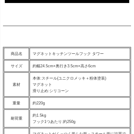
商品名
マグネットキッチンツールフック タワー
サイズ
約幅24.5cm×奥行き3.5cm×高さ6cm
本体:スチール(ユニクロメッキ＋粉体塗装)
素材
マグネット
滑り止め:シリコーン
重量
約220g
約1.5kg
耐荷重
フック1つあたり:約250g
マグネットがくっつく平らな面・スチール面に設置で