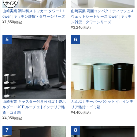
山崎実業 調味料ストッカー タワー L t
山崎実業 両面コンパクトティッシュ＆
ower | キッチン雑貨・タワーシリーズ
ウェットシートケース tower | キッチ
¥
1,650
ン雑貨・タワーシリーズ
(税込)
¥
3,240
(税込)
5
6
山崎実業 キャスター付き分別ゴミ袋ホ
ぶんぶくテーパーバケット 小 | インテ
ルダー LUCE ルーチェ | インテリア雑
リア雑貨・ゴミ箱
貨・ゴミ箱
¥
4,400
(税込)
¥
4,950
(税込)
7
8