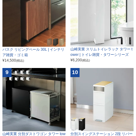
山崎実業 スリムトイレラック タワー t
バスク リビングペール 30L | インテリ
ower | トイレ雑貨・タワーシリーズ
ア雑貨・ゴミ箱
¥
6,200
¥
14,500
(税込)
(税込)
9
10
山崎実業 分別ダストワゴン タワー tow
分別スイングステーション 2段 リバー