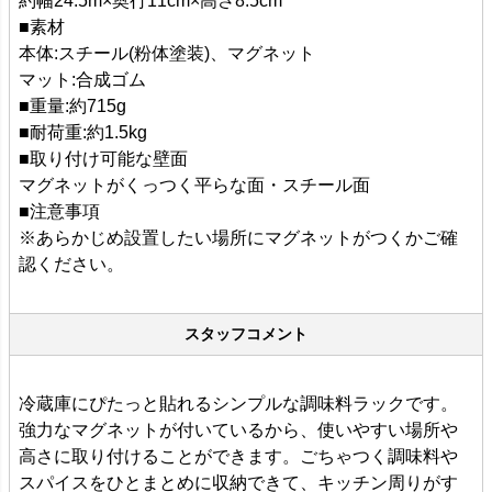
約幅24.5m×奥行11cm×高さ8.5cm
■素材
本体:スチール(粉体塗装)、マグネット
マット:合成ゴム
■重量:約715g
■耐荷重:約1.5kg
■取り付け可能な壁面
マグネットがくっつく平らな面・スチール面
■注意事項
※あらかじめ設置したい場所にマグネットがつくかご確
認ください。
スタッフコメント
冷蔵庫にぴたっと貼れるシンプルな調味料ラックです。
強力なマグネットが付いているから、使いやすい場所や
高さに取り付けることができます。ごちゃつく調味料や
スパイスをひとまとめに収納できて、キッチン周りがす