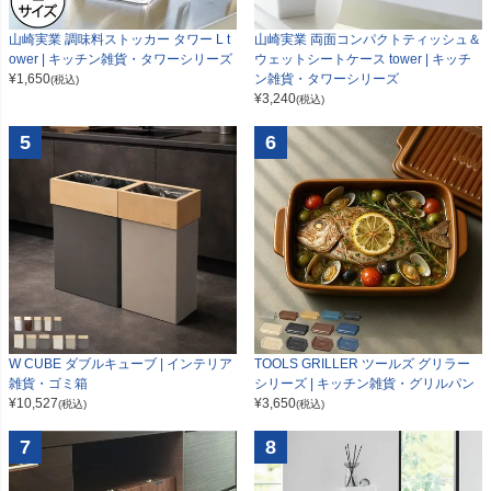
山崎実業 調味料ストッカー タワー L t
山崎実業 両面コンパクトティッシュ＆
ower | キッチン雑貨・タワーシリーズ
ウェットシートケース tower | キッチ
¥
1,650
ン雑貨・タワーシリーズ
(税込)
¥
3,240
(税込)
5
6
W CUBE ダブルキューブ | インテリア
TOOLS GRILLER ツールズ グリラー
雑貨・ゴミ箱
シリーズ | キッチン雑貨・グリルパン
¥
10,527
¥
3,650
(税込)
(税込)
7
8