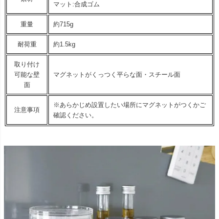
マット:合成ゴム
重量
約715g
耐荷重
約1.5kg
取り付け
可能な壁
マグネットがくっつく平らな面・スチール面
面
※あらかじめ設置したい場所にマグネットがつくかご
注意事項
確認ください。