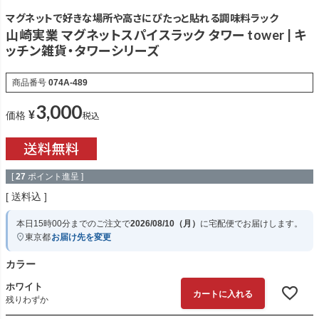
マグネットで好きな場所や高さにぴたっと貼れる調味料ラック
山崎実業 マグネットスパイスラック タワー tower | キ
ッチン雑貨・タワーシリーズ
商品番号
074A-489
3,000
¥
税込
価格
[
27
ポイント進呈 ]
送料込
本日
15時00分
までのご注文で
2026/08/10（月）
に
宅配便
でお届けします。
東京都
お届け先を変更
カラー
ホワイト
カートに入れる
残りわずか