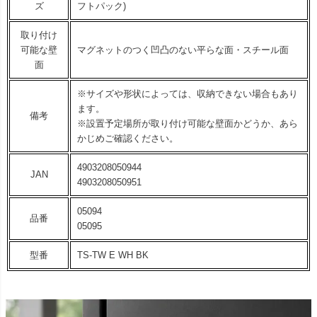
ズ
フトパック)
取り付け
可能な壁
マグネットのつく凹凸のない平らな面・スチール面
面
※サイズや形状によっては、収納できない場合もあり
ます。
備考
※設置予定場所が取り付け可能な壁面かどうか、あら
かじめご確認ください。
4903208050944
JAN
4903208050951
05094
品番
05095
型番
TS-TW E WH BK