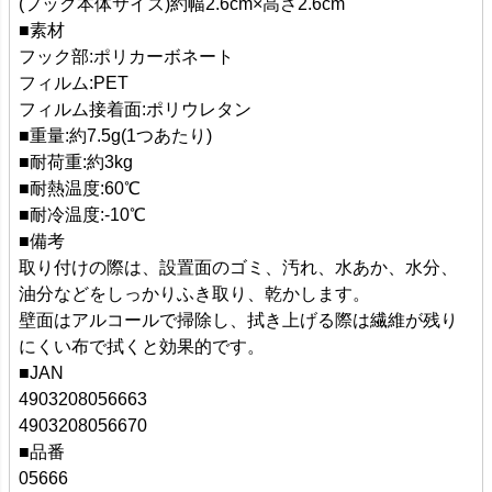
(フック本体サイズ)約幅2.6cm×高さ2.6cm
■素材
フック部:ポリカーボネート
フィルム:PET
フィルム接着面:ポリウレタン
■重量:約7.5g(1つあたり)
■耐荷重:約3kg
■耐熱温度:60℃
■耐冷温度:-10℃
■備考
取り付けの際は、設置面のゴミ、汚れ、水あか、水分、
油分などをしっかりふき取り、乾かします。
壁面はアルコールで掃除し、拭き上げる際は繊維が残り
にくい布で拭くと効果的です。
■JAN
4903208056663
4903208056670
■品番
05666