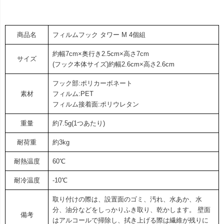
商品名
フィルムフック タワー M 4個組
約幅7cm×奥行き2.5cm×高さ7cm
サイズ
(フック本体サイズ)約幅2.6cm×高さ2.6cm
フック部:ポリカーボネート
素材
フィルム:PET
フィルム接着面:ポリウレタン
重量
約7.5g(1つあたり)
耐荷重
約3kg
耐熱温度
60℃
耐冷温度
-10℃
取り付けの際は、設置面のゴミ、汚れ、水あか、水
分、油分などをしっかりふき取り、乾かします。 壁面
備考
はアルコールで掃除し、拭き上げる際は繊維が残りに