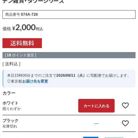
チン雑貨・タワーシリーズ
商品番号
074A-726
2,000
¥
税込
価格
[
18
ポイント進呈 ]
送料込
本日
15時00分
までのご注文で
2026/08/11（火）
に
宅配便
でお届けします。
東京都
お届け先を変更
カラー
ホワイト
カートに入れる
残りわずか
ブラック
—
在庫切れ