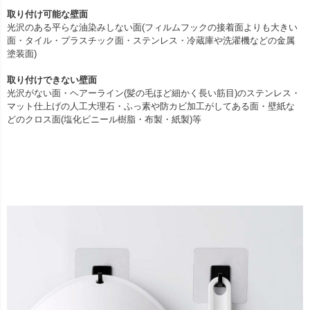
取り付け可能な壁面
光沢のある平らな油染みしない面(フィルムフックの接着面よりも大きい
面・タイル・プラスチック面・ステンレス・冷蔵庫や洗濯機などの金属
塗装面)
取り付けできない壁面
光沢がない面・ヘアーライン(髪の毛ほど細かく長い筋目)のステンレス・
マット仕上げの人工大理石・ふっ素や防カビ加工がしてある面・壁紙な
どのクロス面(塩化ビニール樹脂・布製・紙製)等