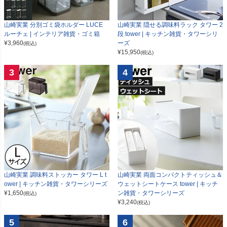
山崎実業 分別ゴミ袋ホルダー LUCE
山崎実業 隠せる調味料ラック タワー 2
ルーチェ | インテリア雑貨・ゴミ箱
段 tower | キッチン雑貨・タワーシリ
¥
3,960
ーズ
(税込)
¥
15,950
(税込)
3
4
山崎実業 調味料ストッカー タワー L t
山崎実業 両面コンパクトティッシュ＆
ower | キッチン雑貨・タワーシリーズ
ウェットシートケース tower | キッチ
¥
1,650
ン雑貨・タワーシリーズ
(税込)
¥
3,240
(税込)
5
6