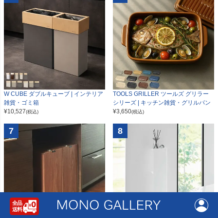
W CUBE ダブルキューブ | インテリア
TOOLS GRILLER ツールズ グリラー
雑貨・ゴミ箱
シリーズ | キッチン雑貨・グリルパン
¥
10,527
¥
3,650
(税込)
(税込)
7
8