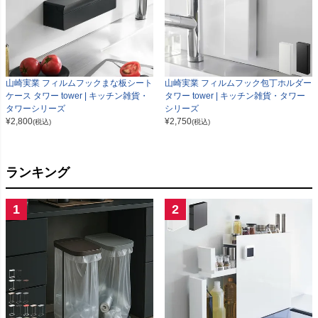
山崎実業 フィルムフックまな板シート
山崎実業 フィルムフック包丁ホルダー
ケース タワー tower | キッチン雑貨・
タワー tower | キッチン雑貨・タワー
タワーシリーズ
シリーズ
¥
2,800
¥
2,750
(税込)
(税込)
ランキング
1
2