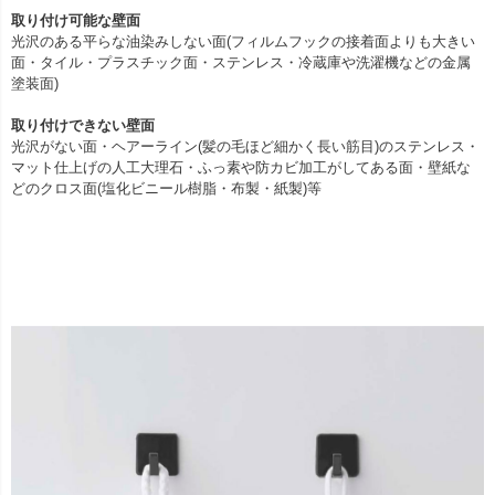
取り付け可能な壁面
光沢のある平らな油染みしない面(フィルムフックの接着面よりも大きい
面・タイル・プラスチック面・ステンレス・冷蔵庫や洗濯機などの金属
塗装面)
取り付けできない壁面
光沢がない面・ヘアーライン(髪の毛ほど細かく長い筋目)のステンレス・
マット仕上げの人工大理石・ふっ素や防カビ加工がしてある面・壁紙な
どのクロス面(塩化ビニール樹脂・布製・紙製)等