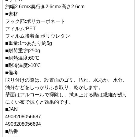
約幅2.6cm×奥行き2.6cm×高さ2.6cm
■素材
フック部:ポリカーボネート
フィルム:PET
フィルム接着面:ポリウレタン
■重量:1つあたり約5g
■耐荷重:約250g
■耐熱温度:60℃
■耐冷温度:-10℃
■備考
取り付けの際は、設置面のゴミ、汚れ、水あか、水分、
油分などをしっかりふき取り、乾かします。
壁面はアルコールで掃除し、拭き上げる際は繊維が残り
にくい布で拭くと効果的です。
■JAN
4903208056687
4903208056694
■品番