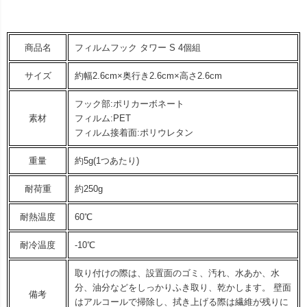
商品名
フィルムフック タワー S 4個組
サイズ
約幅2.6cm×奥行き2.6cm×高さ2.6cm
フック部:ポリカーボネート
素材
フィルム:PET
フィルム接着面:ポリウレタン
重量
約5g(1つあたり)
耐荷重
約250g
耐熱温度
60℃
耐冷温度
-10℃
取り付けの際は、設置面のゴミ、汚れ、水あか、水
分、油分などをしっかりふき取り、乾かします。 壁面
備考
はアルコールで掃除し、拭き上げる際は繊維が残りに