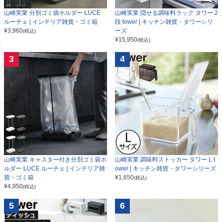
山崎実業 分別ゴミ袋ホルダー LUCE
山崎実業 隠せる調味料ラック タワー 2
ルーチェ | インテリア雑貨・ゴミ箱
段 tower | キッチン雑貨・タワーシリ
¥
3,960
ーズ
(税込)
¥
15,950
(税込)
3
4
山崎実業 キャスター付き分別ゴミ袋ホ
山崎実業 調味料ストッカー タワー L t
ルダー LUCE ルーチェ | インテリア雑
ower | キッチン雑貨・タワーシリーズ
貨・ゴミ箱
¥
1,650
(税込)
¥
4,950
(税込)
5
6