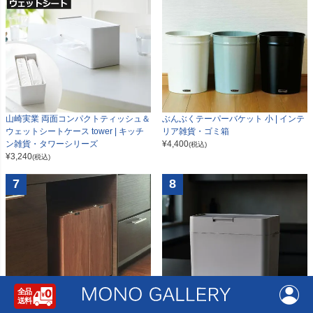
山崎実業 両面コンパクトティッシュ＆
ぶんぶくテーパーバケット 小 | インテ
ウェットシートケース tower | キッチ
リア雑貨・ゴミ箱
ン雑貨・タワーシリーズ
¥
4,400
(税込)
¥
3,240
(税込)
7
8