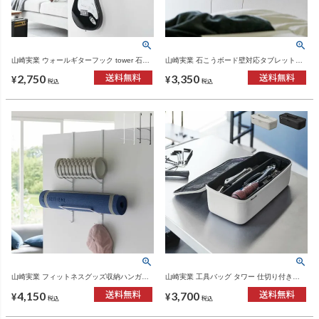
山崎実業 ウォールギターフック tower 石こ
山崎実業 石こうボード壁対応タブレット＆
うボード壁対応 | インテリア雑貨・タワーシ
ブック棚 タワー tower | インテリア雑貨・タ
2,750
3,350
リーズ
ワーシリーズ
¥
¥
税込
税込
山崎実業 フィットネスグッズ収納ハンガー
山崎実業 工具バッグ タワー 仕切り付き
タワー tower | インテリア雑貨・タワーシリ
tower | インテリア雑貨・タワーシリーズ
4,150
3,700
ーズ
¥
¥
税込
税込