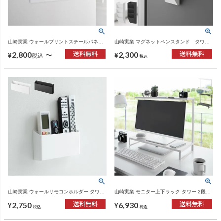
山崎実業 ウォールプリントスチールパネル
山崎実業 マグネットペンスタンド タワ
タワー tower | インテリア雑貨・タワーシリ
ー スチールパネル対応 tower | インテリア
2,800
2,300
ーズ
雑貨・タワーシリーズ
〜
¥
¥
税込
税込
山崎実業 ウォールリモコンホルダー タワー
山崎実業 モニター上下ラック タワー 2段
石こうボード壁対応 tower | インテリア雑
tower | インテリア雑貨・タワーシリーズ
2,750
6,930
貨・タワーシリーズ
¥
¥
税込
税込