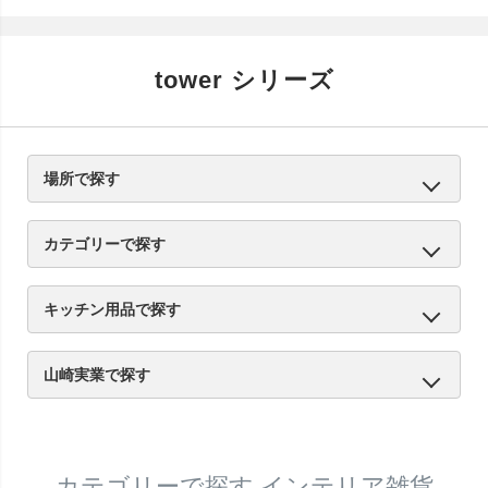
tower シリーズ
場所で探す
キッチン
サニタリー
リビング
エントランス
other
カテゴリーで探す
キッチン用品
お風呂・トイレ用品
収納用品
インテリア雑貨
other
キッチン用品で探す
キッチン収納
シンク周り
コンロ周り
マグネット収納
食器・調理器具収納
調味料収納
シンク・戸棚下
other
山崎実業で探す
tower | タワーシリーズ
tosca | トスカシリーズ
RIN | リンシリーズ
カテゴリーで探す インテリア雑貨