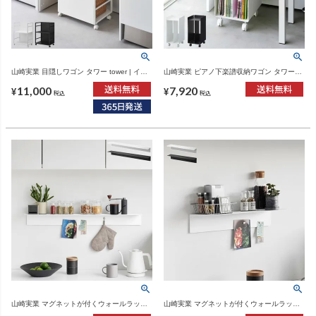
山崎実業 目隠しワゴン タワー tower | イン
山崎実業 ピアノ下楽譜収納ワゴン タワー
テリア雑貨・タワーシリーズ
tower | インテリア雑貨・タワーシリーズ
11,000
7,920
¥
¥
税込
税込
山崎実業 マグネットが付くウォールラック
山崎実業 マグネットが付くウォールラック
W90 タワー 石こうボード壁対応 tower | イ
W50 タワー 石こうボード壁対応 tower | イ