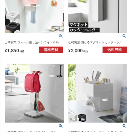
山崎実業 ウォール推し活ペンライトホルダ
山崎実業 隠せるマグネットカッターホルダ
ー tower 石こうボード壁対応 | インテリア雑
ー タワー tower | インテリア雑貨・タワーシ
1,850
2,000
貨・タワーシリーズ
リーズ
¥
¥
税込
税込