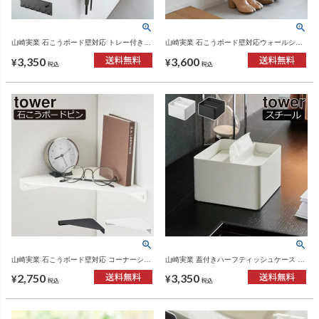
山崎実業 石こうボード壁対応 トレー付きア
山崎実業 石こうボード壁対応ウォールシュ
ンブレラホルダー タワー tower | インテリア
ーズラック タワー 2段 tower | インテリア雑
3,350
3,600
雑貨・タワーシリーズ
貨・タワーシリーズ
¥
¥
税込
税込
山崎実業 石こうボード壁対応 コーナーシェ
山崎実業 蓋付きハーフティッシュケース タ
ルフ タワー tower | インテリア雑貨・タワー
ワー tower | インテリア雑貨・タワーシリー
2,750
3,350
シリーズ
ズ
¥
¥
税込
税込