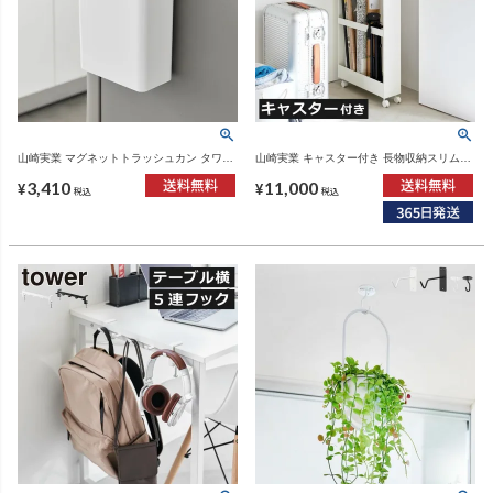
山崎実業 マグネットトラッシュカン タワー
山崎実業 キャスター付き 長物収納スリムワ
7L tower | インテリア雑貨・タワーシリー
ゴン タワー tower | インテリア雑貨・タワー
3,410
11,000
ズ・ゴミ箱
シリーズ
¥
¥
税込
税込