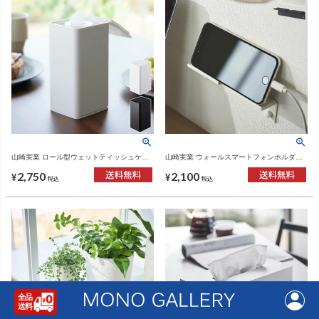
山崎実業 ロール型ウェットティッシュケー
山崎実業 ウォールスマートフォンホルダー
ス タワー tower | インテリア雑貨・タワーシ
タワー tower | インテリア雑貨・タワーシリ
2,750
2,100
リーズ
ーズ
¥
¥
税込
税込