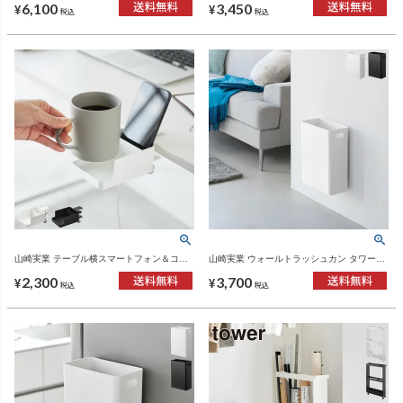
6,100
3,450
貨・タワーシリーズ
¥
¥
税込
税込
山崎実業 テーブル横スマートフォン＆コッ
山崎実業 ウォールトラッシュカン タワー
プホルダー タワー tower | インテリア雑貨・
7L 石こうボード壁対応 tower | インテリア
2,300
3,700
タワーシリーズ
雑貨・タワーシリーズ・ゴミ箱
¥
¥
税込
税込