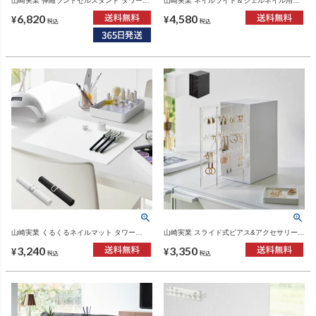
山崎実業 伸縮ランドセルスタンド タワー
山崎実業 ネイルライト＆ジェルネイル用品
tower | インテリア雑貨・タワーシリーズ
収納ケース タワー tower | インテリア雑貨・
6,820
4,580
タワーシリーズ
¥
¥
税込
税込
山崎実業 くるくるネイルマット タワー
山崎実業 スライド式ピアス&アクセサリーホ
tower | インテリア雑貨・タワーシリーズ
ルダー タワー 3連 tower | インテリア雑貨・
3,240
3,350
タワーシリーズ
¥
¥
税込
税込