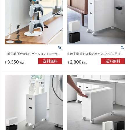
山崎実業 置台が動くゲームコントローラー
山崎実業 蓋付き収納ボックスワゴン用追加
収納ラック タワー tower | インテリア雑貨・
ボックス タワー L tower | インテリア雑貨・
3,350
2,800
タワーシリーズ
タワーシリーズ
¥
¥
税込
税込