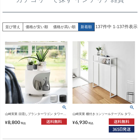
137
件中
1
-
137
件表示
並び替え
価格が安い順
価格が高い順
新着順
山崎実業 目隠しプランターワゴン タワー
山崎実業 棚付きコンソールテーブル タワー
tower | インテリア雑貨・タワーシリーズ
tower | インテリア雑貨・タワーシリーズ
8,800
6,930
¥
¥
税込
税込