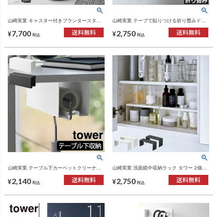
山崎実業 キャスター付きプランタースタン
山崎実業 テープで貼りつける折り畳みドア
ド タワー 2段 tower | インテリア雑貨・タワ
ストッパー タワー tower | インテリア雑貨・
7,700
2,750
ーシリーズ
タワーシリーズ
¥
¥
税込
税込
山崎実業 テーブル下カーペットクリーナー
山崎実業 洗面鏡中収納ラック タワー 2個組
ホルダー タワー tower | インテリア雑貨・タ
tower | インテリア雑貨・タワーシリーズ
2,140
2,750
ワーシリーズ
¥
¥
税込
税込