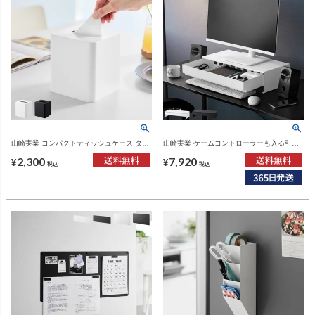
山崎実業 コンパクトティッシュケース タワ
山崎実業 ゲームコントローラーも入る引き
ー スクエア tower | インテリア雑貨・タワー
出し付きモニター台 タワー tower | インテリ
2,300
7,920
シリーズ
ア雑貨・タワーシリーズ
¥
¥
税込
税込