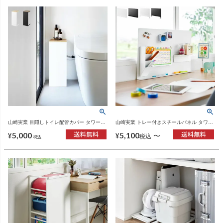
山崎実業 目隠しトイレ配管カバー タワー
山崎実業 トレー付きスチールパネル タワー
tower | トイレ雑貨・タワーシリーズ
tower | インテリア雑貨・タワーシリーズ
5,000
5,100
〜
¥
¥
税込
税込