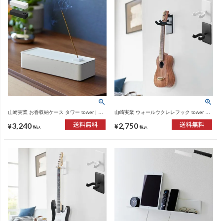
山崎実業 お香収納ケース タワー tower | イ
山崎実業 ウォールウクレレフック tower 石
ンテリア雑貨・タワーシリーズ
こうボード壁対応 | インテリア雑貨・タワー
3,240
2,750
シリーズ
¥
¥
税込
税込