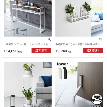
山崎実業 ソファー裏コンソールテーブル タ
山崎実業 石こうボード壁対応神棚 神具セッ
ワー 棚付き tower | インテリア雑貨・タワー
ト タワー tower | インテリア雑貨・タワーシ
14,850
5,940
シリーズ
リーズ
¥
¥
税込
税込