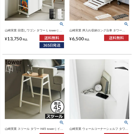
山崎実業 目隠しワゴン タワー L tower | イ
山崎実業 押入れ収納ロング台車 タワー
ンテリア雑貨・タワーシリーズ
tower | インテリア雑貨・タワーシリーズ
13,750
6,500
¥
¥
税込
税込
山崎実業 スツール タワー H45 tower | イン
山崎実業 ウォールコーナーシェルフ タワー
テリア雑貨・タワーシリーズ
L 石こうボード壁対応 tower | インテリア雑