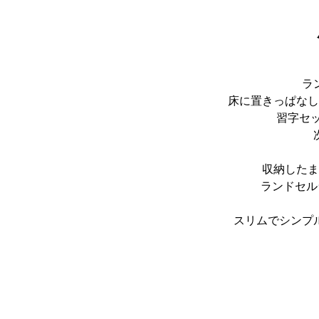
ラ
床に置きっぱなし
習字セ
収納したま
ランドセルラ
スリムでシンプ