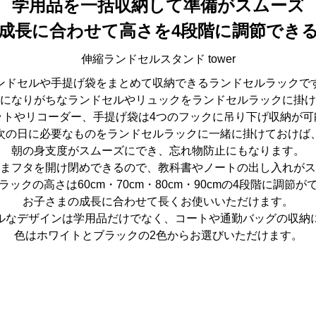
学用品を一括収納して準備がスムーズ
成長に合わせて高さを4段階に調節でき
伸縮ランドセルスタンド tower
ンドセルや手提げ袋をまとめて収納できるランドセルラックで
になりがちなランドセルやリュックをランドセルラックに掛け
ットやリコーダー、手提げ袋は4つのフックに吊り下げ収納が可
次の日に必要なものをランドセルラックに一緒に掛けておけば
朝の身支度がスムーズにでき、忘れ物防止にもなります。
まフタを開け閉めできるので、教科書やノートの出し入れがス
ックの高さは60cm・70cm・80cm・90cmの4段階に調節
お子さまの成長に合わせて長くお使いいただけます。
ルなデザインは学用品だけでなく、コートや通勤バッグの収納
色はホワイトとブラックの2色からお選びいただけます。