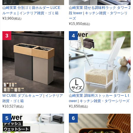
山崎実業 分別ゴミ袋ホルダー LUCE
山崎実業 隠せる調味料ラック タワー 2
ルーチェ | インテリア雑貨・ゴミ箱
段 tower | キッチン雑貨・タワーシリ
¥
3,960
ーズ
(税込)
¥
15,950
(税込)
3
4
W CUBE ダブルキューブ | インテリア
山崎実業 調味料ストッカー タワー L t
雑貨・ゴミ箱
ower | キッチン雑貨・タワーシリーズ
¥
10,527
¥
1,650
(税込)
(税込)
5
6