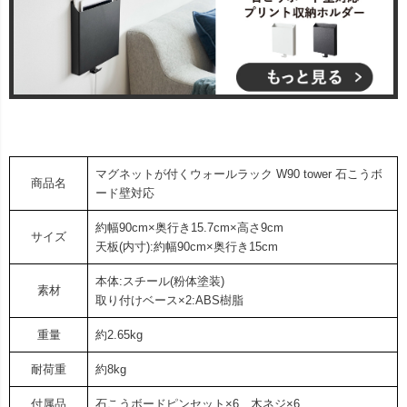
マグネットが付くウォールラック W90 tower 石こうボ
商品名
ード壁対応
約幅90cm×奥行き15.7cm×高さ9cm
サイズ
天板(内寸):約幅90cm×奥行き15cm
本体:スチール(粉体塗装)
素材
取り付けベース×2:ABS樹脂
重量
約2.65kg
耐荷重
約8kg
付属品
石こうボードピンセット×6、木ネジ×6