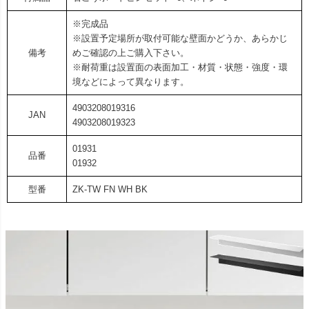
※完成品
※設置予定場所が取付可能な壁面かどうか、あらかじ
備考
めご確認の上ご購入下さい。
※耐荷重は設置面の表面加工・材質・状態・強度・環
境などによって異なります。
4903208019316
JAN
4903208019323
01931
品番
01932
型番
ZK-TW FN WH BK