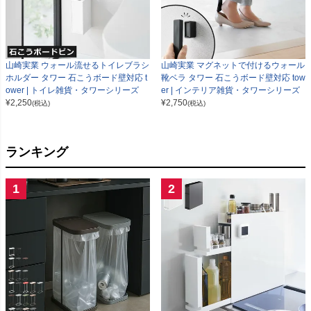
山崎実業 ウォール流せるトイレブラシ
山崎実業 マグネットで付けるウォール
ホルダー タワー 石こうボード壁対応 t
靴ベラ タワー 石こうボード壁対応 tow
ower | トイレ雑貨・タワーシリーズ
er | インテリア雑貨・タワーシリーズ
¥
2,250
¥
2,750
(税込)
(税込)
ランキング
1
2