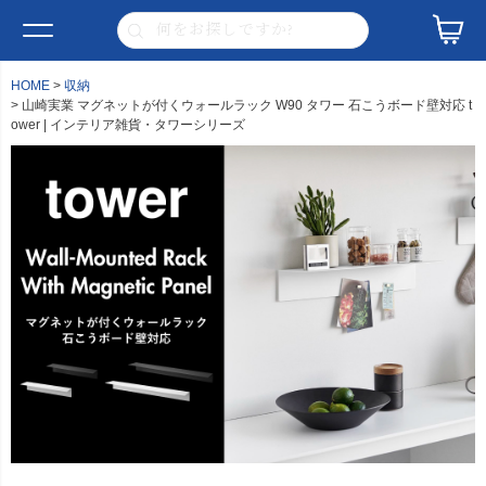
HOME
収納
山崎実業 マグネットが付くウォールラック W90 タワー 石こうボード壁対応 t
ower | インテリア雑貨・タワーシリーズ