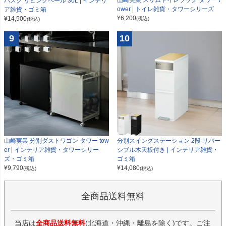
山崎実業 スリムトイレラック タワー t
バスク リビングペール 30L | インテリ
ower | トイレ雑貨・タワーシリーズ
ア雑貨・ゴミ箱
¥
6,200
¥
14,500
(税込)
(税込)
9
10
山崎実業 分別ダストワゴン タワー tow
分別スイングステーション 2段 リバー
er | インテリア雑貨・タワーシリー
シブル木天板付き | インテリア雑貨・
ズ・ゴミ箱
ゴミ箱
¥
9,790
¥
14,080
(税込)
(税込)
全商品送料無料
当店は
全商品送料無料
(北海道・沖縄・離島を除く)です。ご注