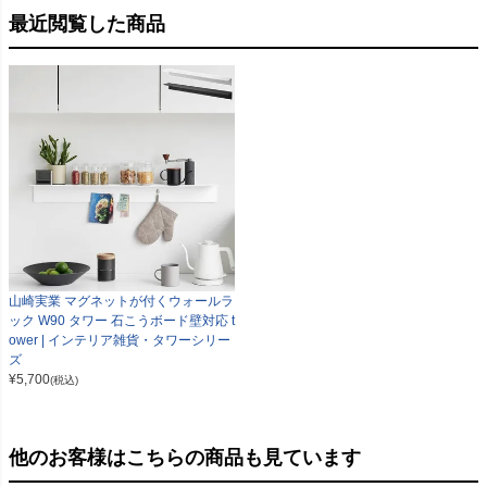
最近閲覧した商品
山崎実業 マグネットが付くウォールラ
ック W90 タワー 石こうボード壁対応 t
ower | インテリア雑貨・タワーシリー
ズ
¥
5,700
(税込)
他のお客様はこちらの商品も見ています