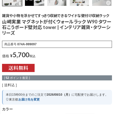
雑貨や小物を浮かせてすっきり収納できるワイドな壁付け収納ラック
山崎実業 マグネットが付くウォールラック W90 タワー
石こうボード壁対応 tower | インテリア雑貨・タワーシ
リーズ
商品番号
074A-999097
5,700
¥
税込
価格
[
52
ポイント進呈 ]
送料込
本日
15時00分
までのご注文で
2026/08/10（月）
に
宅配便
でお届けします。
東京都
お届け先を変更
カラー