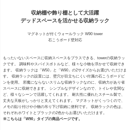
収納棚や飾り棚として大活躍
デッドスペースを活かせる収納ラック
マグネットが付くウォールラック W90 tower
石こうボード壁対応
もったいないスペースに収納スペースをプラスできる、towerの収納ラッ
クです。 調味料やスパイスボトルなど、様々な小物を浮かせて収納でき
ます。 収納ラックは「W50」と「W90」の2サイズからお選びいただけま
す。 収納ラックの設置には、壁穴が目立ちにくい付属の石こうボードピ
ンを使用。 邪魔にならないスリムな収納ラックなのに、収納力があり省
スペースに収納できます。 シンプルなデザインなので、トイレや玄関な
ど、様々なシーンで活躍してくれます。 耐久性に優れたスチール製で、
丈夫な天板がしっかりと支えてくれます。 マグネットがくっつくので、
メモの貼り付けや小物の吊り下げ収納に便利です。 収納ラックの色は、
それぞれホワイトとブラックの2色からお選びいただけます。
※こちらは「W90」タイプの商品ページです。