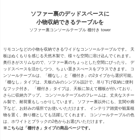
ソファー裏のデッドスペースに
小物収納できるテーブルを
ソファー裏コンソールテーブル 棚付き tower
リモコンなどの小物を収納できるワイドなコンソールテーブルです。 天
板はぬくもりを感じる天然木製で、様々な空間に溶け込んでくれます。
奥行きがスリムなので、ソファー裏のちょっとした空間にぴったり。 デ
ッドスペースを活かしつつ、ちょい置きスぺースをプラスできます。 コ
ンソールテーブルは、「棚なし」と「棚付き」の2タイプから選択可能。
「棚なし」タイプは、天板のみのシンプル設計で、吊り下げ収納に便利
なフック付き。 「棚付き」タイプは、天板に加えて棚板が付いており、
さらに収納力アップ。 コンソールテーブルのフレームは、丈夫なスチー
ル製で、耐荷重もしっかりしています。 ソファー裏以外にも、玄関や廊
下など、お好みの場所でお使いいただけます。 インテリア雑貨や観葉植
物を置く、飾り棚としても活躍してくれます。 コンソールテーブルの色
は、ホワイトとブラックの2色からお選びいただけます。
※こちらは「棚付き」タイプの商品ページです。