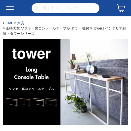
HOME
家具
山崎実業 ソファー裏コンソールテーブル タワー 棚付き tower | インテリア雑
貨・タワーシリーズ