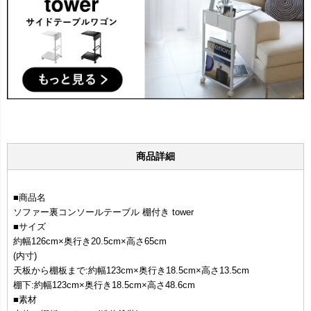
商品詳細
■商品名
ソファー裏コンソールテーブル 棚付き tower
■サイズ
約幅126cm×奥行き20.5cm×高さ65cm
(内寸)
天板から棚板まで:約幅123cm×奥行き18.5cm×高さ13.5cm
棚下:約幅123cm×奥行き18.5cm×高さ48.6cm
■素材