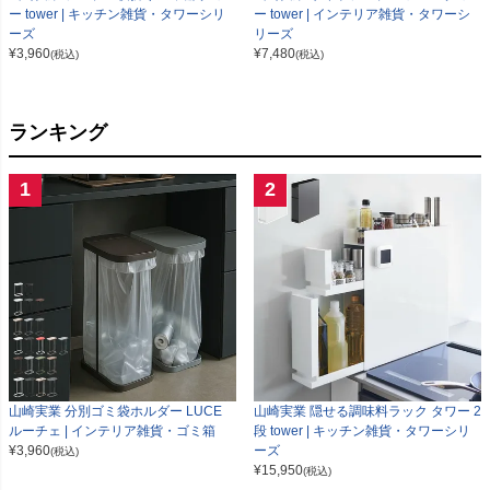
ー tower | キッチン雑貨・タワーシリ
ー tower | インテリア雑貨・タワーシ
ーズ
リーズ
¥
3,960
¥
7,480
(税込)
(税込)
ランキング
1
2
山崎実業 分別ゴミ袋ホルダー LUCE
山崎実業 隠せる調味料ラック タワー 2
ルーチェ | インテリア雑貨・ゴミ箱
段 tower | キッチン雑貨・タワーシリ
¥
3,960
ーズ
(税込)
¥
15,950
(税込)