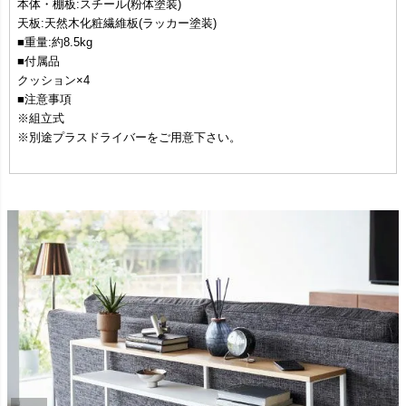
本体・棚板:スチール(粉体塗装)
天板:天然木化粧繊維板(ラッカー塗装)
■重量:約8.5kg
■付属品
クッション×4
■注意事項
※組立式
※別途プラスドライバーをご用意下さい。