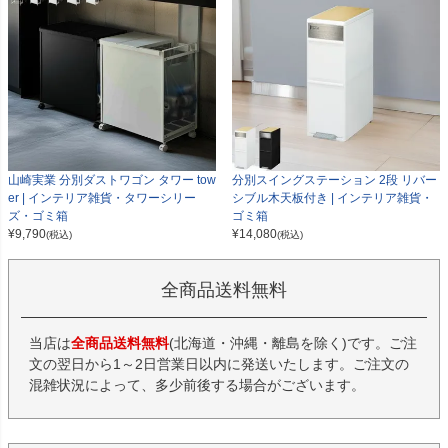
山崎実業 分別ダストワゴン タワー tow
分別スイングステーション 2段 リバー
er | インテリア雑貨・タワーシリー
シブル木天板付き | インテリア雑貨・
ズ・ゴミ箱
ゴミ箱
¥
9,790
¥
14,080
(税込)
(税込)
全商品送料無料
当店は
全商品送料無料
(北海道・沖縄・離島を除く)です。ご注
文の翌日から1～2日営業日以内に発送いたします。ご注文の
混雑状況によって、多少前後する場合がございます。