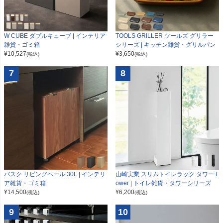
W CUBE ダブルキューブ | インテリア
TOOLS GRILLER ツールズ グリラー
雑貨・ゴミ箱
シリーズ | キッチン雑貨・グリルパン
¥
10,527
¥
3,650
(税込)
(税込)
7
8
山崎実業 スリムトイレラック タワー t
バスク リビングペール 30L | インテリ
ower | トイレ雑貨・タワーシリーズ
ア雑貨・ゴミ箱
¥
6,200
¥
14,500
(税込)
(税込)
9
10