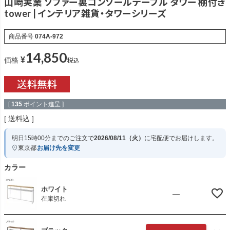
山崎実業 ソファー裏コンソールテーブル タワー 棚付き
tower | インテリア雑貨・タワーシリーズ
商品番号
074A-972
14,850
¥
税込
価格
[
135
ポイント進呈 ]
送料込
明日
15時00分
までのご注文で
2026/08/11（火）
に
宅配便
でお届けします。
東京都
お届け先を変更
カラー
ホワイト
—
在庫切れ