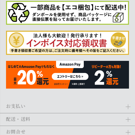
お支払い
Amazon Pay、クレジットカード、代金引換、あと払い(ペイディ)、銀
配送・送料
行振込がご利用になれます。詳しくは
ご利用ガイド
をご利用くださ
い。
全商品送料無料
(北海道・沖縄・離島を除く)
お問合せ