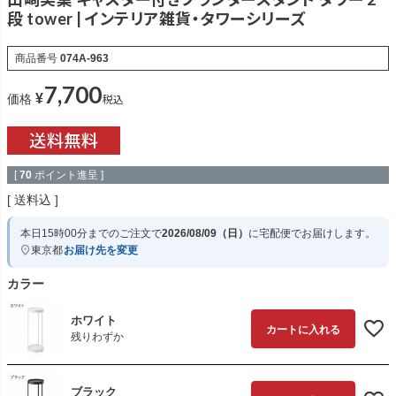
段 tower | インテリア雑貨・タワーシリーズ
商品番号
074A-963
7,700
¥
税込
価格
[
70
ポイント進呈 ]
送料込
本日
15時00分
までのご注文で
2026/08/09（日）
に
宅配便
でお届けします。
東京都
お届け先を変更
カラー
ホワイト
カートに入れる
残りわずか
ブラック