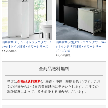
山崎実業 スリムトイレラック タワー t
山崎実業 分別ダストワゴン タワー tow
ower | トイレ雑貨・タワーシリーズ
er | インテリア雑貨・タワーシリー
¥
6,200
ズ・ゴミ箱
(税込)
¥
9,790
(税込)
全商品送料無料
当店は
全商品送料無料
(北海道・沖縄・離島を除く)です。ご注
文の翌日から1～2日営業日以内に発送いたします。ご注文の
混雑状況によって、多少前後する場合がございます。