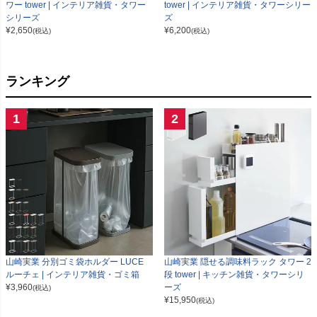
ワー tower | インテリア雑貨・タワー
tower | インテリア雑貨・タワーシリー
シリーズ
ズ
¥
2,650
¥
6,200
(税込)
(税込)
ランキング
1
2
山崎実業 分別ゴミ袋ホルダー LUCE
山崎実業 隠せる調味料ラック タワー 2
ルーチェ | インテリア雑貨・ゴミ箱
段 tower | キッチン雑貨・タワーシリ
¥
3,960
ーズ
(税込)
¥
15,950
(税込)