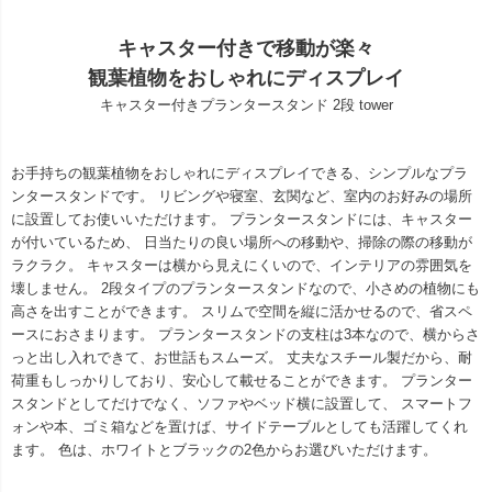
キャスター付きで移動が楽々
観葉植物をおしゃれにディスプレイ
キャスター付きプランタースタンド 2段 tower
お手持ちの観葉植物をおしゃれにディスプレイできる、シンプルなプラ
ンタースタンドです。 リビングや寝室、玄関など、室内のお好みの場所
に設置してお使いいただけます。 プランタースタンドには、キャスター
が付いているため、 日当たりの良い場所への移動や、掃除の際の移動が
ラクラク。 キャスターは横から見えにくいので、インテリアの雰囲気を
壊しません。 2段タイプのプランタースタンドなので、小さめの植物にも
高さを出すことができます。 スリムで空間を縦に活かせるので、省スペ
ースにおさまります。 プランタースタンドの支柱は3本なので、横からさ
っと出し入れできて、お世話もスムーズ。 丈夫なスチール製だから、耐
荷重もしっかりしており、安心して載せることができます。 プランター
スタンドとしてだけでなく、ソファやベッド横に設置して、 スマートフ
ォンや本、ゴミ箱などを置けば、サイドテーブルとしても活躍してくれ
ます。 色は、ホワイトとブラックの2色からお選びいただけます。