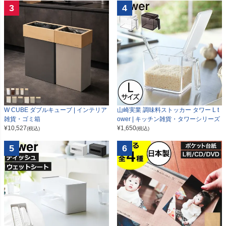
3
4
W CUBE ダブルキューブ | インテリア
山崎実業 調味料ストッカー タワー L t
雑貨・ゴミ箱
ower | キッチン雑貨・タワーシリーズ
¥
10,527
¥
1,650
(税込)
(税込)
5
6