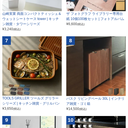
山崎実業 両面コンパクトティッシュ＆
ザ フォトグラフ ライブラリー専用台
ウェットシートケース tower | キッチ
紙 10個100枚セット | フォトアルバム
ン雑貨・タワーシリーズ
¥
6,600
(税込)
¥
3,240
(税込)
7
8
TOOLS GRILLER ツールズ グリラー
バスク リビングペール 30L | インテリ
シリーズ | キッチン雑貨・グリルパン
ア雑貨・ゴミ箱
¥
3,650
¥
14,500
(税込)
(税込)
9
10