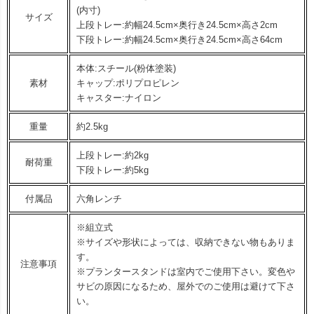
(内寸)
サイズ
上段トレー:約幅24.5cm×奥行き24.5cm×高さ2cm
下段トレー:約幅24.5cm×奥行き24.5cm×高さ64cm
本体:スチール(粉体塗装)
素材
キャップ:ポリプロピレン
キャスター:ナイロン
重量
約2.5kg
上段トレー:約2kg
耐荷重
下段トレー:約5kg
付属品
六角レンチ
※組立式
※サイズや形状によっては、収納できない物もありま
す。
注意事項
※プランタースタンドは室内でご使用下さい。変色や
サビの原因になるため、屋外でのご使用は避けて下さ
い。