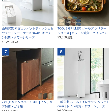
山崎実業 両面コンパクトティッシュ＆
TOOLS GRILLER ツールズ グリラー
ウェットシートケース tower | キッチ
シリーズ | キッチン雑貨・グリルパン
ン雑貨・タワーシリーズ
¥
3,650
(税込)
¥
3,240
(税込)
7
8
山崎実業 スリムトイレラック タワー t
バスク リビングペール 30L | インテリ
ower | トイレ雑貨・タワーシリーズ
ア雑貨・ゴミ箱
¥
6,200
¥
14,500
(税込)