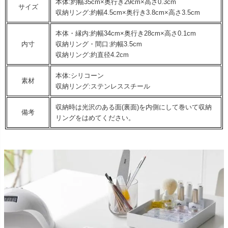
本体:約幅35cm×奥行き29cm×高さ0.3cm
サイズ
収納リング:約幅4.5cm×奥行き3.8cm×高さ3.5cm
本体・縁内:約幅34cm×奥行き28cm×高さ0.1cm
内寸
収納リング・間口:約幅3.5cm
収納リング:約直径4.2cm
本体:シリコーン
素材
収納リング:ステンレススチール
収納時は光沢のある面(裏面)を内側にして巻いて収納
備考
リングをはめてください。