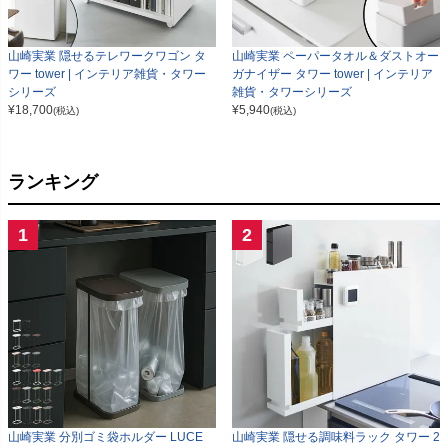
山崎実業 隠せるテレワークワゴン タ
山崎実業 ペーパータオル＆ダストオー
ワー tower | インテリア雑貨・タワー
ガナイザー タワー tower | インテリア
シリーズ
雑貨・タワーシリーズ
¥
18,700
¥
5,940
(税込)
(税込)
ランキング
1
2
山崎実業 分別ゴミ袋ホルダー LUCE
山崎実業 隠せる調味料ラック タワー 2