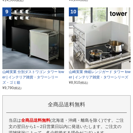
(税込)
9
10
山崎実業 分別ダストワゴン タワー tow
山崎実業 伸縮レンジガード タワー tow
er | インテリア雑貨・タワーシリー
er | インテリア雑貨・タワーシリーズ
ズ・ゴミ箱
¥
8,910
(税込)
¥
9,790
(税込)
全商品送料無料
当店は
全商品送料無料
(北海道・沖縄・離島を除く)です。ご注
文の翌日から1～2日営業日以内に発送いたします。ご注文の
混雑状況によって、多少前後する場合がございます。