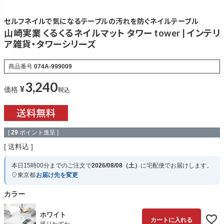
セルフネイルで気になるテーブルの汚れを防ぐネイルテーブル
山崎実業 くるくるネイルマット タワー tower | インテリ
ア雑貨・タワーシリーズ
商品番号
074A-999009
3,240
¥
税込
価格
[
29
ポイント進呈 ]
送料込
本日
15時00分
までのご注文で
2026/08/08（土）
に
宅配便
でお届けします。
東京都
お届け先を変更
カラー
ホワイト
カートに入れる