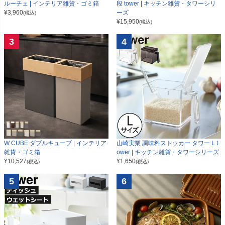
ルーチェ | インテリア雑貨・ゴミ箱
段 tower | キッチン雑貨・タワーシリ
¥
3,960
ーズ
(税込)
¥
15,950
(税込)
3
4
W CUBE ダブルキューブ | インテリア
山崎実業 調味料ストッカー タワー L t
雑貨・ゴミ箱
ower | キッチン雑貨・タワーシリーズ
¥
10,527
¥
1,650
(税込)
(税込)
5
6