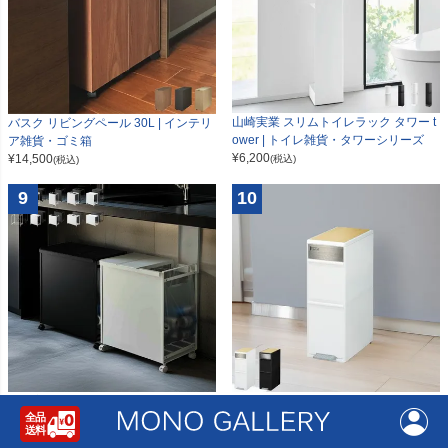
山崎実業 スリムトイレラック タワー t
バスク リビングペール 30L | インテリ
ower | トイレ雑貨・タワーシリーズ
ア雑貨・ゴミ箱
¥
6,200
¥
14,500
(税込)
(税込)
9
10
山崎実業 分別ダストワゴン タワー tow
分別スイングステーション 2段 リバー
er | インテリア雑貨・タワーシリー
シブル木天板付き | インテリア雑貨・
ズ・ゴミ箱
ゴミ箱