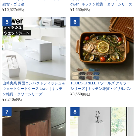
雑貨・ゴミ箱
ower | キッチン雑貨・タワーシリーズ
¥
10,527
¥
1,650
(税込)
(税込)
5
6
山崎実業 両面コンパクトティッシュ＆
TOOLS GRILLER ツールズ グリラー
ウェットシートケース tower | キッチ
シリーズ | キッチン雑貨・グリルパン
ン雑貨・タワーシリーズ
¥
3,650
(税込)
¥
3,240
(税込)
7
8