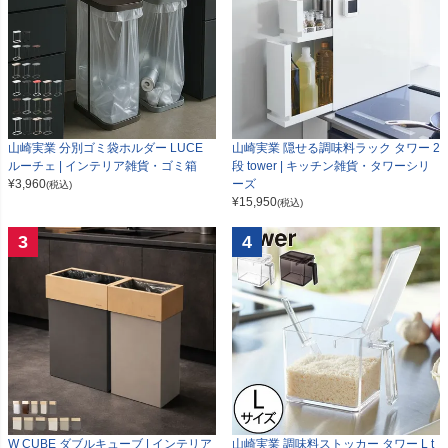
山崎実業 分別ゴミ袋ホルダー LUCE
山崎実業 隠せる調味料ラック タワー 2
ルーチェ | インテリア雑貨・ゴミ箱
段 tower | キッチン雑貨・タワーシリ
¥
3,960
ーズ
(税込)
¥
15,950
(税込)
3
4
W CUBE ダブルキューブ | インテリア
山崎実業 調味料ストッカー タワー L t