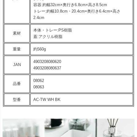
容器:約幅32cm×奥行き6.8cm×高さ8.5cm
トレー:約幅10.8cm・20.4cm×奥行き6.4cm×高さ
2.4cm
本体・トレー:PS樹脂
素材
蓋:アクリル樹脂
重量
約560g
4903208080620
JAN
4903208080637
08062
品番
08063
型番
AC-TW WH BK