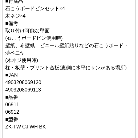
■付属品
石こうボードピンセット×4
木ネジ×4
■備考
取り付け可能な壁面
(石こうボードピン使用時)
壁紙、布壁紙、ビニール壁紙貼りなどの石こうボード・
薄ベニヤ
(木ネジ使用時)
柱・板壁・プリント合板(裏側に水平にサンがある場所)
■JAN
4903208069120
4903208069113
■品番
06911
06912
■型番
ZK-TW CJ WH BK