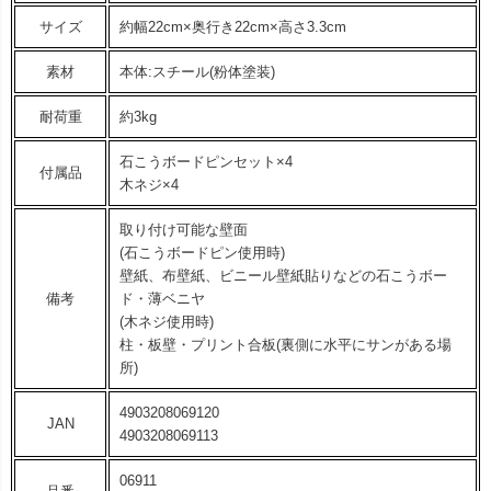
サイズ
約幅22cm×奥行き22cm×高さ3.3cm
素材
本体:スチール(粉体塗装)
耐荷重
約3kg
石こうボードピンセット×4
付属品
木ネジ×4
取り付け可能な壁面
(石こうボードピン使用時)
壁紙、布壁紙、ビニール壁紙貼りなどの石こうボー
備考
ド・薄ベニヤ
(木ネジ使用時)
柱・板壁・プリント合板(裏側に水平にサンがある場
所)
4903208069120
JAN
4903208069113
06911