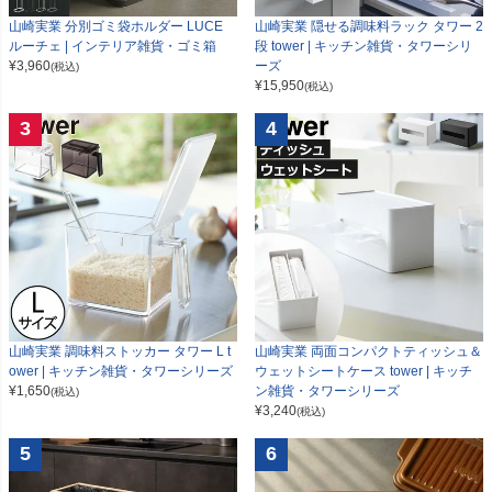
山崎実業 分別ゴミ袋ホルダー LUCE
山崎実業 隠せる調味料ラック タワー 2
ルーチェ | インテリア雑貨・ゴミ箱
段 tower | キッチン雑貨・タワーシリ
¥
3,960
ーズ
(税込)
¥
15,950
(税込)
3
4
山崎実業 調味料ストッカー タワー L t
山崎実業 両面コンパクトティッシュ＆
ower | キッチン雑貨・タワーシリーズ
ウェットシートケース tower | キッチ
¥
1,650
ン雑貨・タワーシリーズ
(税込)
¥
3,240
(税込)
5
6