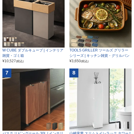
W CUBE ダブルキューブ | インテリア
TOOLS GRILLER ツールズ グリラー
雑貨・ゴミ箱
シリーズ | キッチン雑貨・グリルパン
¥
10,527
¥
3,650
(税込)
(税込)
7
8
山崎実業 スリムトイレラック タワー t
バスク リビングペール 30L | インテリ