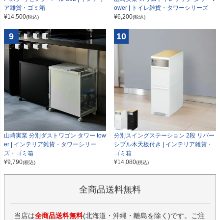
ower | トイレ雑貨・タワーシリーズ
ア雑貨・ゴミ箱
¥
6,200
¥
14,500
(税込)
(税込)
9
10
山崎実業 分別ダストワゴン タワー tow
分別スイングステーション 2段 リバー
er | インテリア雑貨・タワーシリー
シブル木天板付き | インテリア雑貨・
ズ・ゴミ箱
ゴミ箱
¥
9,790
¥
14,080
(税込)
(税込)
全商品送料無料
当店は
全商品送料無料
(北海道・沖縄・離島を除く)です。ご注