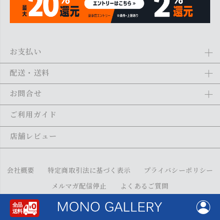
お支払い
Amazon Pay、クレジットカード、代金引換、あと払い(ペイディ)、銀
配送・送料
行振込がご利用になれます。詳しくは
ご利用ガイド
をご利用くださ
い。
全商品送料無料
(北海道・沖縄・離島を除く)
お問合せ
ご注文の翌日から1～2日営業日以内に発送いたします。ご注文の混雑
状況によって、多少前後する場合がございます。詳しくは
ご利用ガイ
メール：
shopping@monogallery.jp
ご利用ガイド
ド
をご利用ください。
TEL：
0120-155-545
(平日 9:00〜17:00)
メールの返信につきましては、1～2営業日以内にさせていただいてお
店舗レビュー
ります。
会社概要
特定商取引法に基づく表示
プライバシーポリシー
メルマガ配信停止
よくあるご質問