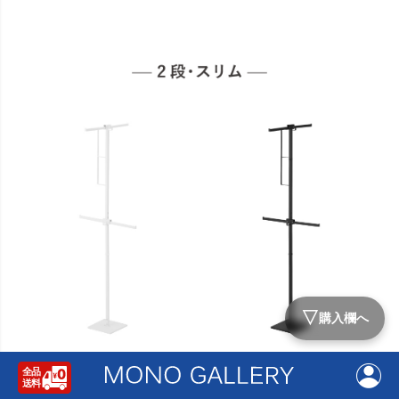
▽
購入欄へ