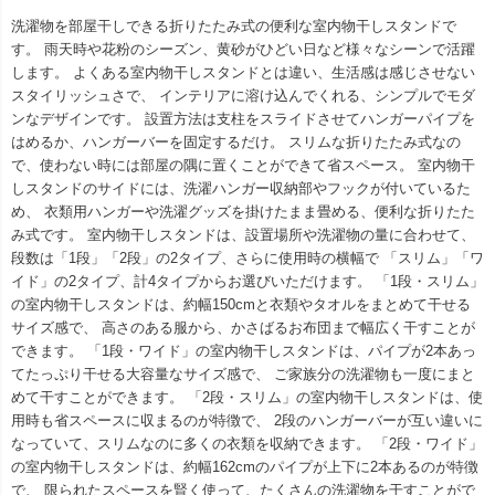
洗濯物を部屋干しできる折りたたみ式の便利な室内物干しスタンドで
す。 雨天時や花粉のシーズン、黄砂がひどい日など様々なシーンで活躍
します。 よくある室内物干しスタンドとは違い、生活感は感じさせない
スタイリッシュさで、 インテリアに溶け込んでくれる、シンプルでモダ
ンなデザインです。 設置方法は支柱をスライドさせてハンガーパイプを
はめるか、ハンガーバーを固定するだけ。 スリムな折りたたみ式なの
で、使わない時には部屋の隅に置くことができて省スペース。 室内物干
しスタンドのサイドには、洗濯ハンガー収納部やフックが付いているた
め、 衣類用ハンガーや洗濯グッズを掛けたまま畳める、便利な折りたた
み式です。 室内物干しスタンドは、設置場所や洗濯物の量に合わせて、
段数は「1段」「2段」の2タイプ、さらに使用時の横幅で 「スリム」「ワ
イド」の2タイプ、計4タイプからお選びいただけます。 「1段・スリム」
の室内物干しスタンドは、約幅150cmと衣類やタオルをまとめて干せる
サイズ感で、 高さのある服から、かさばるお布団まで幅広く干すことが
できます。 「1段・ワイド」の室内物干しスタンドは、パイプが2本あっ
てたっぷり干せる大容量なサイズ感で、 ご家族分の洗濯物も一度にまと
めて干すことができます。 「2段・スリム」の室内物干しスタンドは、使
用時も省スペースに収まるのが特徴で、 2段のハンガーバーが互い違いに
なっていて、スリムなのに多くの衣類を収納できます。 「2段・ワイド」
の室内物干しスタンドは、約幅162cmのパイプが上下に2本あるのが特徴
で、 限られたスペースを賢く使って、たくさんの洗濯物を干すことがで