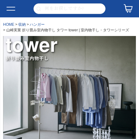
HOME
収納
ハンガー
山崎実業 折り畳み室内物干し タワー tower | 室内物干し・タワーシリーズ