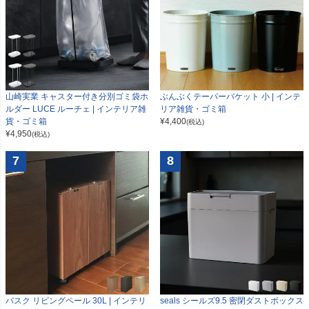
山崎実業 キャスター付き分別ゴミ袋ホ
ぶんぶくテーパーバケット 小 | インテ
ルダー LUCE ルーチェ | インテリア雑
リア雑貨・ゴミ箱
貨・ゴミ箱
¥
4,400
(税込)
¥
4,950
(税込)
7
8
seals シールズ9.5 密閉ダストボックス
バスク リビングペール 30L | インテリ