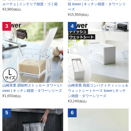
ルーチェ | インテリア雑貨・ゴミ箱
段 tower | キッチン雑貨・タワーシリ
¥
3,960
ーズ
(税込)
¥
15,950
(税込)
3
4
山崎実業 調味料ストッカー タワー L t
山崎実業 両面コンパクトティッシュ＆
ower | キッチン雑貨・タワーシリーズ
ウェットシートケース tower | キッチ
¥
1,650
ン雑貨・タワーシリーズ
(税込)
¥
3,240
(税込)
5
6