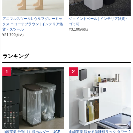
アニマルスツールL ウルフグレーミッ
ジョイントペール | インテリア雑貨・
クス コヨーテブラウン | インテリア雑
ゴミ箱
貨・スツール
¥
3,100
(税込)
¥
51,700
(税込)
ランキング
1
2
山崎実業 分別ゴミ袋ホルダー LUCE
山崎実業 隠せる調味料ラック タワー 2