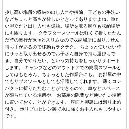
少し高い場所の収納の出し入れや掃除、子どもの手洗い
などちょっと高さが欲しいときってありますよね。重た
い脚立だと出し入れも億劫。場所を取る脚立も収納場所
にも困ります。 クラフタースツールは軽くて折りたたん
だ時の奥行が5cmとスリムなので収納場所に困りません。
持ち手があるので移動もラクラク。 ちょっと使いたい時
にサッと取り出せるのでお子さん自身で持ち運びもで
き、自分でやりたい、という気持ちをしっかりサポート
します。 キャンプなどのアウトドアでの簡易スツールと
してはもちろん、ちょっとした作業台にも。 お部屋の中
でもサブスツールとしても活躍してくれます。 薄くコン
パクトに折りたたむことができるので、車などスペース
が限られている場所や、 お部屋の隙間など使いたい場所
に置いておくことができます。 座面と脚裏には滑り止め
付き。 ポリプロピレン製で水に強くお手入れもしやすい
です。