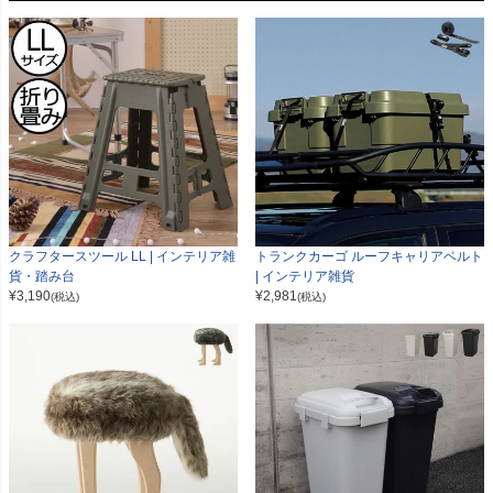
クラフタースツール LL | インテリア雑
トランクカーゴ ルーフキャリアベルト
貨・踏み台
| インテリア雑貨
¥
3,190
¥
2,981
(税込)
(税込)