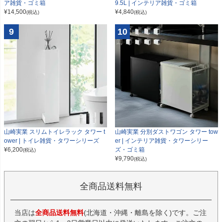
9.5L | インテリア雑貨・ゴミ箱
ア雑貨・ゴミ箱
¥
4,840
¥
14,500
(税込)
(税込)
9
10
山崎実業 スリムトイレラック タワー t
山崎実業 分別ダストワゴン タワー tow
ower | トイレ雑貨・タワーシリーズ
er | インテリア雑貨・タワーシリー
¥
6,200
ズ・ゴミ箱
(税込)
¥
9,790
(税込)
全商品送料無料
当店は
全商品送料無料
(北海道・沖縄・離島を除く)です。ご注