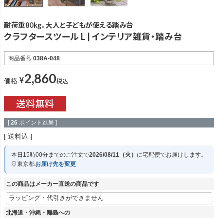
耐荷重80kg。大人と子どもが使える踏み台
クラフタースツール L | インテリア雑貨・踏み台
商品番号
038A-048
2,860
¥
税込
価格
[
26
ポイント進呈 ]
送料込
本日
15時00分
までのご注文で
2026/08/11（火）
に
宅配便
でお届けします。
東京都
お届け先を変更
この商品はメーカー直送の商品です
北海道・沖縄・離島への