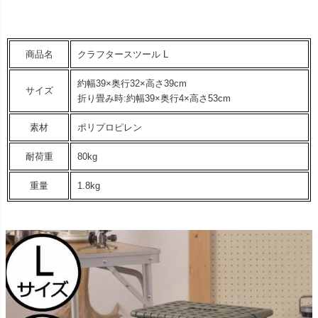
商品名
クラフタースツール L
約幅39×奥行32×高さ39cm
サイズ
折り畳み時:約幅39×奥行4×高さ53cm
素材
ポリプロピレン
耐荷重
80kg
重量
1.8kg