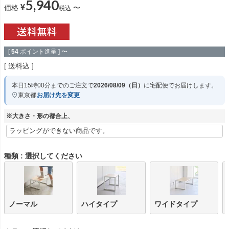
5,940
¥
価格
〜
税込
[
54
ポイント進呈 ]
〜
送料込
本日
15時00分
までのご注文で
2026/08/09（日）
に
宅配便
でお届けします。
東京都
お届け先を変更
※大きさ・形の都合上、
種類
選択してください
ノーマル
ハイタイプ
ワイドタイプ