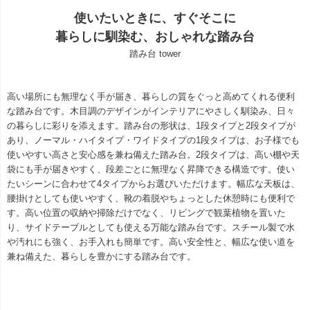
使いたいときに、すぐそこに
暮らしに馴染む、おしゃれな踏み台
踏み台 tower
高い場所にも無理なく手が届き、暮らしの質をぐっと高めてくれる便利
な踏み台です。木目調のデザインがインテリアにやさしく馴染み、日々
の暮らしに彩りを添えます。踏み台の形状は、1段タイプと2段タイプが
あり、ノーマル・ハイタイプ・ワイドタイプの1段タイプは、お子様でも
使いやすい高さと安心感を兼ね備えた踏み台。2段タイプは、高い棚や天
袋にも手が届きやすく、段差ごとに無理なく昇降できる構造です。使い
たいシーンに合わせて4タイプからお選びいただけます。幅広な天板は、
腰掛けとしても使いやすく、靴の着脱やちょっとした休憩時にも便利で
す。高い位置の収納や掃除だけでなく、リビングで観葉植物を置いた
り、サイドテーブルとしても使える万能な踏み台です。スチール製で水
や汚れにも強く、お手入れも簡単です。高い安全性と、幅広な使い道を
兼ね備えた、暮らしを豊かにする踏み台です。