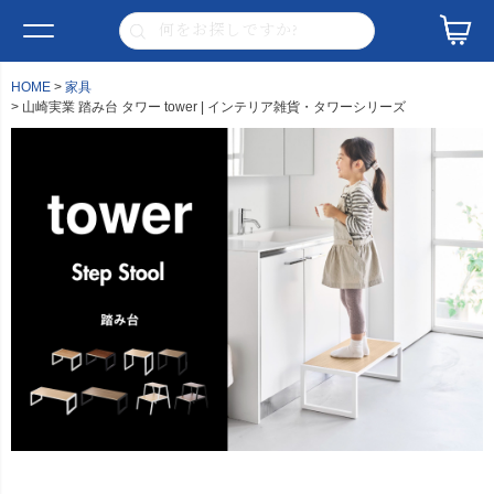
HOME
家具
山崎実業 踏み台 タワー tower | インテリア雑貨・タワーシリーズ