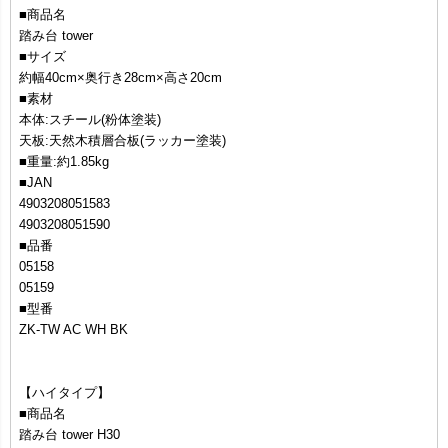
■商品名
踏み台 tower
■サイズ
約幅40cm×奥行き28cm×高さ20cm
■素材
本体:スチール(粉体塗装)
天板:天然木積層合板(ラッカー塗装)
■重量:約1.85kg
■JAN
4903208051583
4903208051590
■品番
05158
05159
■型番
ZK-TW AC WH BK
【ハイタイプ】
■商品名
踏み台 tower H30