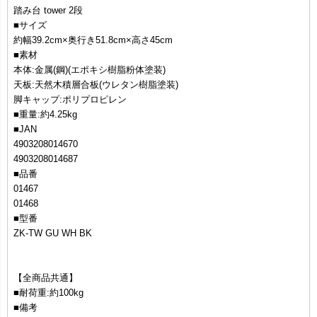
踏み台 tower 2段
■サイズ
約幅39.2cm×奥行き51.8cm×高さ45cm
■素材
本体:金属(鋼)(エポキシ樹脂粉体塗装)
天板:天然木積層合板(ウレタン樹脂塗装)
脚キャップ:ポリプロピレン
■重量:約4.25kg
■JAN
4903208014670
4903208014687
■品番
01467
01468
■型番
ZK-TW GU WH BK
【全商品共通】
■耐荷重:約100kg
■備考