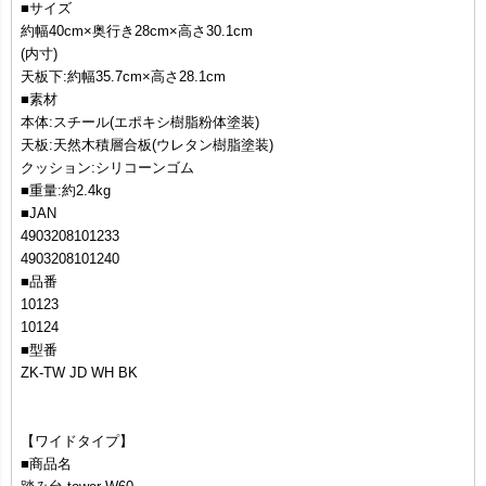
■サイズ
約幅40cm×奥行き28cm×高さ30.1cm
(内寸)
天板下:約幅35.7cm×高さ28.1cm
■素材
本体:スチール(エポキシ樹脂粉体塗装)
天板:天然木積層合板(ウレタン樹脂塗装)
クッション:シリコーンゴム
■重量:約2.4kg
■JAN
4903208101233
4903208101240
■品番
10123
10124
■型番
ZK-TW JD WH BK
【ワイドタイプ】
■商品名