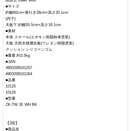
踏み台 tower W60
■サイズ
約幅60cm×奥行き28cm×高さ20.1cm
(内寸)
天板下:約幅55.5cm×高さ18.1cm
■素材
本体:スチール(エポキシ樹脂粉体塗装)
天板:天然木積層合板(ウレタン樹脂塗装)
クッション:シリコーンゴム
■重量:約3.5kg
■JAN
4903208101257
4903208101264
■品番
10125
10126
■型番
ZK-TW JE WH BK
【2段】
■商品名