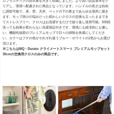
ロプラスチックの排出量を大きく削減しました。より高い品質基準をク
リアし、環境へ配慮された商品となっています。ハンドルの長さは自由
に調節可能で、床、壁、天井、ベッドの下の奥まであらゆる場所に届き
ます。モップ掛けの悩みだった煩わしいクロスの交換も立ったままでき
てストレスフリー。クロスはお洗濯するだけで繰り返し使用可能。500回
洗っても効果が変わらない洗濯保証付きです。環境にも経済的にも優し
い、機能性抜群のプレミアムモップで日々の掃除を快適にしてくださ
い。カラーはフチの色がそれぞれ違うブルー・ホワイトの2色からお選び
頂けます。
※こちらはMQ・Duotex クライメートスマート プレミアムモップセット
30cmの交換用クロスのみの商品です。