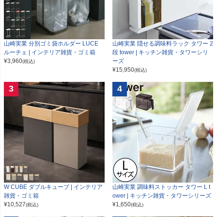
山崎実業 分別ゴミ袋ホルダー LUCE
山崎実業 隠せる調味料ラック タワー 2
ルーチェ | インテリア雑貨・ゴミ箱
段 tower | キッチン雑貨・タワーシリ
¥
3,960
ーズ
(税込)
¥
15,950
(税込)
3
4
W CUBE ダブルキューブ | インテリア
山崎実業 調味料ストッカー タワー L t
雑貨・ゴミ箱
ower | キッチン雑貨・タワーシリーズ
¥
10,527
¥
1,650
(税込)
(税込)