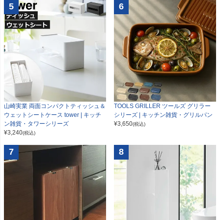
5
6
山崎実業 両面コンパクトティッシュ＆
TOOLS GRILLER ツールズ グリラー
ウェットシートケース tower | キッチ
シリーズ | キッチン雑貨・グリルパン
ン雑貨・タワーシリーズ
¥
3,650
(税込)
¥
3,240
(税込)
7
8