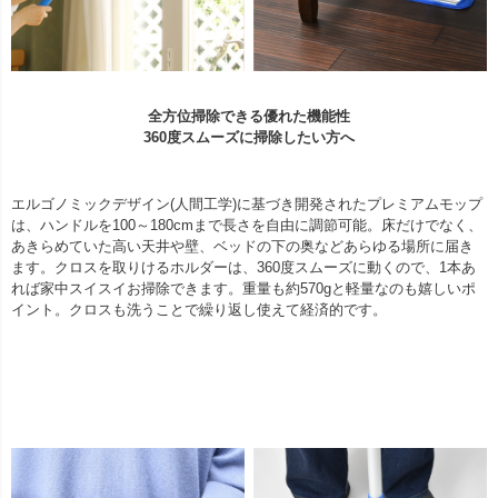
全方位掃除できる優れた機能性
360度スムーズに掃除したい方へ
エルゴノミックデザイン(人間工学)に基づき開発されたプレミアムモップ
は、ハンドルを100～180cmまで長さを自由に調節可能。床だけでなく、
あきらめていた高い天井や壁、ベッドの下の奥などあらゆる場所に届き
ます。クロスを取りけるホルダーは、360度スムーズに動くので、1本あ
れば家中スイスイお掃除できます。重量も約570gと軽量なのも嬉しいポ
イント。クロスも洗うことで繰り返し使えて経済的です。