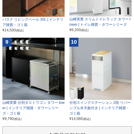
山崎実業 スリムトイレラック タワー t
バスク リビングペール 30L | インテリ
ower | トイレ雑貨・タワーシリーズ
ア雑貨・ゴミ箱
¥
6,200
¥
14,500
(税込)
(税込)
9
10
山崎実業 分別ダストワゴン タワー tow
分別スイングステーション 2段 リバー
er | インテリア雑貨・タワーシリー
シブル木天板付き | インテリア雑貨・
ズ・ゴミ箱
ゴミ箱
¥
9,790
¥
14,080
(税込)
(税込)