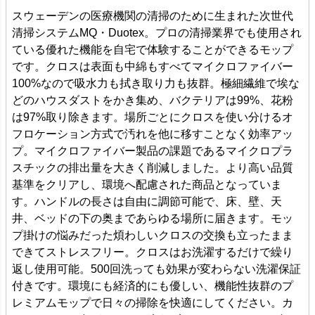
スウェーデンの医療機関の清掃のために生まれた次世代
清掃システムMQ・Duotex。プロの清掃業界でも使用され
ている優れた機能を自宅で体験することができるモップ
です。クロスは表面も中綿もすべてマイクロファイバー
100%なので吸水力も拭き取り力も抜群。極細繊維で埃な
どのハウスダストをかき集め、バクテリアは99%、花粉
は97%取り除きます。場所ごとにクロスを使い分けるオ
フロケーション方式で汚れを他に移すことなく効率アッ
プ。マイクロファイバー製品の課題であるマイクロプラ
スチックの排出量を大きく削減しました。より高い品質
基準をクリアし、環境へ配慮された商品となっていま
す。ハンドルの長さは自由に調節可能で、床、壁、天
井、ベッドの下の奥まであらゆる場所に届きます。モッ
プ掛けの悩みだった煩わしいクロスの交換も立ったまま
できてストレスフリー。クロスはお洗濯するだけで繰り
返し使用可能。500回洗っても効果が変わらない洗濯保証
付きです。環境にも経済的にも優しい、機能性抜群のプ
レミアムモップで日々の掃除を快適にしてください。カ