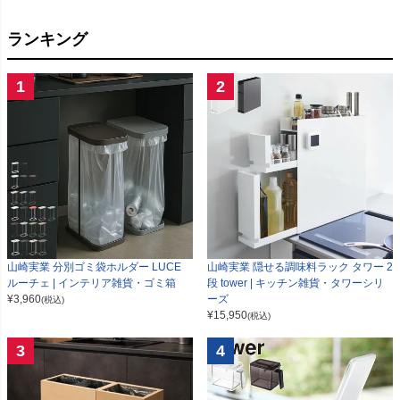
ランキング
1
2
山崎実業 分別ゴミ袋ホルダー LUCE
山崎実業 隠せる調味料ラック タワー 2
ルーチェ | インテリア雑貨・ゴミ箱
段 tower | キッチン雑貨・タワーシリ
¥
3,960
ーズ
(税込)
¥
15,950
(税込)
3
4