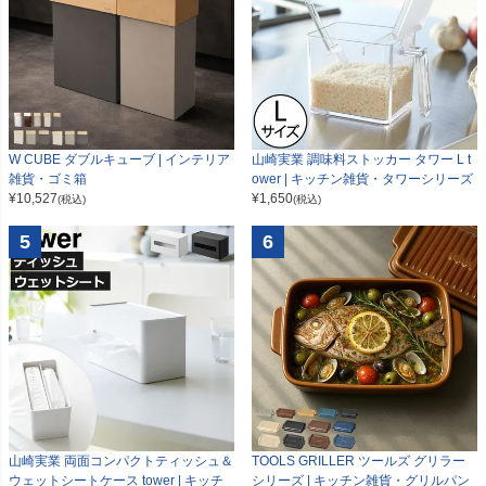
W CUBE ダブルキューブ | インテリア
山崎実業 調味料ストッカー タワー L t
雑貨・ゴミ箱
ower | キッチン雑貨・タワーシリーズ
¥
10,527
¥
1,650
(税込)
(税込)
5
6
山崎実業 両面コンパクトティッシュ＆
TOOLS GRILLER ツールズ グリラー
ウェットシートケース tower | キッチ
シリーズ | キッチン雑貨・グリルパン