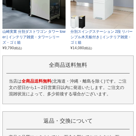
山崎実業 分別ダストワゴン タワー tow
分別スイングステーション 2段 リバー
er | インテリア雑貨・タワーシリー
シブル木天板付き | インテリア雑貨・
ズ・ゴミ箱
ゴミ箱
¥
9,790
¥
14,080
(税込)
(税込)
全商品送料無料
当店は
全商品送料無料
(北海道・沖縄・離島を除く)です。ご注
文の翌日から1～2日営業日以内に発送いたします。ご注文の
混雑状況によって、多少前後する場合がございます。
返品・交換について