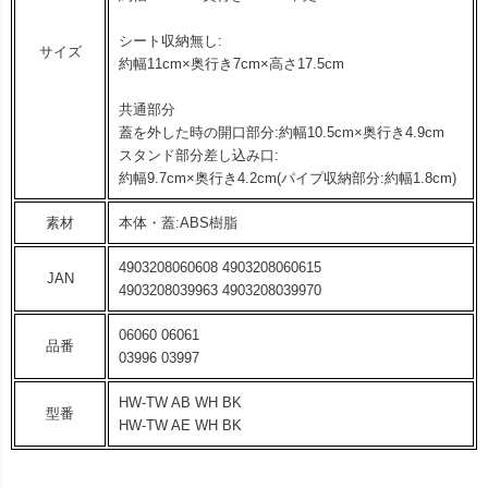
シート収納無し:
サイズ
約幅11cm×奥行き7cm×高さ17.5cm
共通部分
蓋を外した時の開口部分:約幅10.5cm×奥行き4.9cm
スタンド部分差し込み口:
約幅9.7cm×奥行き4.2cm(パイプ収納部分:約幅1.8cm)
素材
本体・蓋:ABS樹脂
4903208060608 4903208060615
JAN
4903208039963 4903208039970
06060 06061
品番
03996 03997
HW-TW AB WH BK
型番
HW-TW AE WH BK