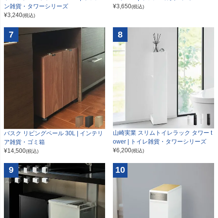
ン雑貨・タワーシリーズ
¥
3,650
(税込)
¥
3,240
(税込)
7
8
山崎実業 スリムトイレラック タワー t
バスク リビングペール 30L | インテリ
ower | トイレ雑貨・タワーシリーズ
ア雑貨・ゴミ箱
¥
6,200
¥
14,500
(税込)
(税込)
9
10