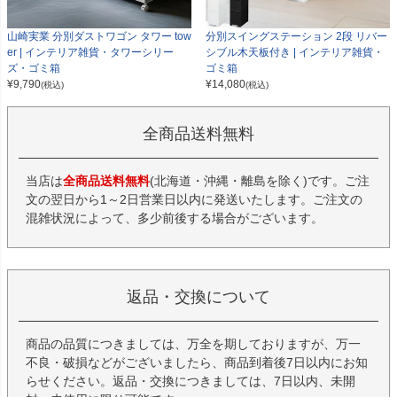
山崎実業 分別ダストワゴン タワー tow
分別スイングステーション 2段 リバー
er | インテリア雑貨・タワーシリー
シブル木天板付き | インテリア雑貨・
ズ・ゴミ箱
ゴミ箱
¥
9,790
¥
14,080
(税込)
(税込)
全商品送料無料
当店は
全商品送料無料
(北海道・沖縄・離島を除く)です。ご注
文の翌日から1～2日営業日以内に発送いたします。ご注文の
混雑状況によって、多少前後する場合がございます。
返品・交換について
商品の品質につきましては、万全を期しておりますが、万一
不良・破損などがございましたら、商品到着後7日以内にお知
らせください。返品・交換につきましては、7日以内、未開