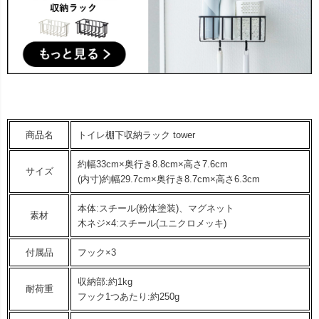
商品名
トイレ棚下収納ラック tower
約幅33cm×奥行き8.8cm×高さ7.6cm
サイズ
(内寸)約幅29.7cm×奥行き8.7cm×高さ6.3cm
本体:スチール(粉体塗装)、マグネット
素材
木ネジ×4:スチール(ユニクロメッキ)
付属品
フック×3
収納部:約1kg
耐荷重
フック1つあたり:約250g