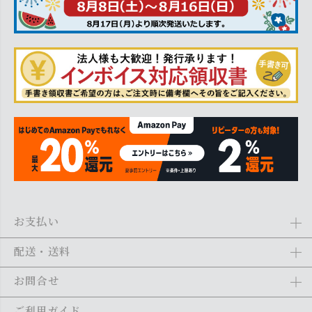
お支払い
Amazon Pay、クレジットカード、代金引換、あと払い(ペイディ)、銀
配送・送料
行振込がご利用になれます。詳しくは
ご利用ガイド
をご利用くださ
い。
全商品送料無料
(北海道・沖縄・離島を除く)
お問合せ
ご注文の翌日から1～2日営業日以内に発送いたします。ご注文の混雑
状況によって、多少前後する場合がございます。詳しくは
ご利用ガイ
メール：
shopping@monogallery.jp
ご利用ガイド