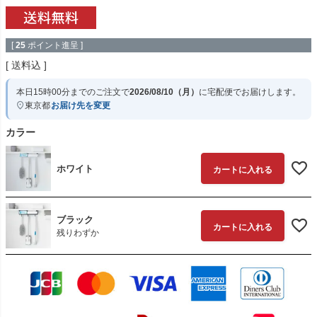
[
25
ポイント進呈 ]
送料込
本日
15時00分
までのご注文で
2026/08/10（月）
に
宅配便
でお届けします。
東京都
お届け先を変更
カラー
ホワイト
カートに入れる
ブラック
カートに入れる
残りわずか