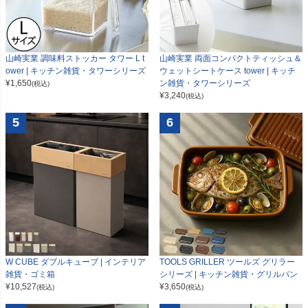
山崎実業 調味料ストッカー タワー L t
山崎実業 両面コンパクトティッシュ＆
ower | キッチン雑貨・タワーシリーズ
ウェットシートケース tower | キッチ
¥
1,650
ン雑貨・タワーシリーズ
(税込)
¥
3,240
(税込)
5
6
W CUBE ダブルキューブ | インテリア
TOOLS GRILLER ツールズ グリラー
雑貨・ゴミ箱
シリーズ | キッチン雑貨・グリルパン
¥
10,527
¥
3,650
(税込)
(税込)