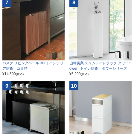
7
8
山崎実業 スリムトイレラック タワー t
バスク リビングペール 30L | インテリ
ower | トイレ雑貨・タワーシリーズ
ア雑貨・ゴミ箱
¥
6,200
¥
14,500
(税込)
(税込)
9
10