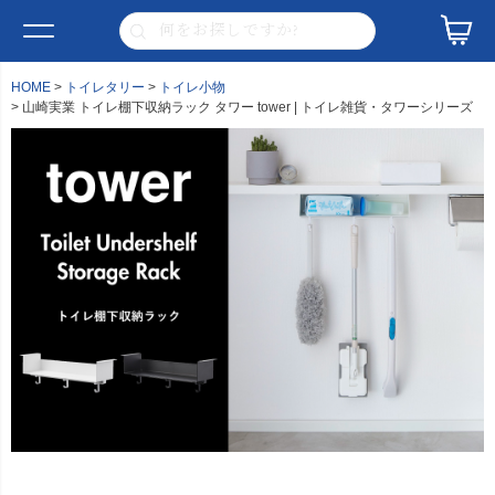
HOME
トイレタリー
トイレ小物
山崎実業 トイレ棚下収納ラック タワー tower | トイレ雑貨・タワーシリーズ