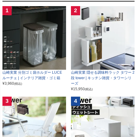
1
2
山崎実業 分別ゴミ袋ホルダー LUCE
山崎実業 隠せる調味料ラック タワー 2
ルーチェ | インテリア雑貨・ゴミ箱
段 tower | キッチン雑貨・タワーシリ
¥
3,960
ーズ
(税込)
¥
15,950
(税込)
3
4