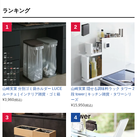
ランキング
1
2
山崎実業 分別ゴミ袋ホルダー LUCE
山崎実業 隠せる調味料ラック タワー 2
ルーチェ | インテリア雑貨・ゴミ箱
段 tower | キッチン雑貨・タワーシリ
¥
3,960
ーズ
(税込)
¥
15,950
(税込)
3
4