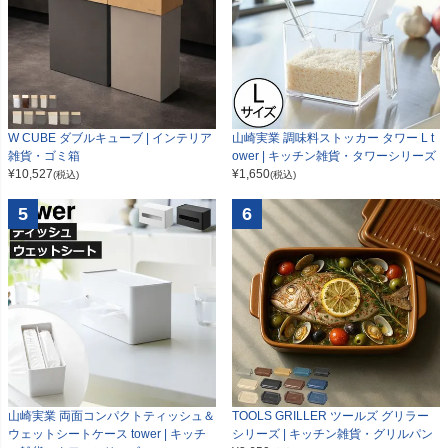
W CUBE ダブルキューブ | インテリア
山崎実業 調味料ストッカー タワー L t
雑貨・ゴミ箱
ower | キッチン雑貨・タワーシリーズ
¥
10,527
¥
1,650
(税込)
(税込)
5
6
山崎実業 両面コンパクトティッシュ＆
TOOLS GRILLER ツールズ グリラー
ウェットシートケース tower | キッチ
シリーズ | キッチン雑貨・グリルパン