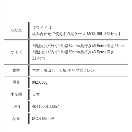
【ワイドL】
商品名
組み合わせて使える収納ケース MOS-06L 3個セット
1個あたり(外寸):約幅34cm×奥行き46.5cm×高さ28cm
サイズ
1個あたり(内寸):約幅30cm×奥行き43.5cm×高さ
21.4cm
素材
本体・引出し・天板:ポリプロピレン
重量
約2,630g
生産国
日本
JAN
4941860130857
品番
MOS-06L 3P