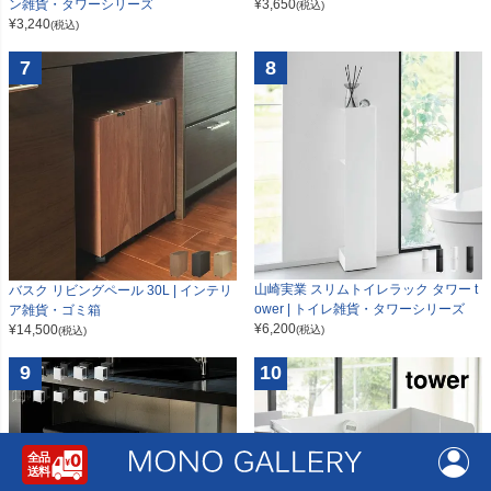
ン雑貨・タワーシリーズ
¥
3,650
(税込)
¥
3,240
(税込)
7
8
山崎実業 スリムトイレラック タワー t
バスク リビングペール 30L | インテリ
ower | トイレ雑貨・タワーシリーズ
ア雑貨・ゴミ箱
¥
6,200
¥
14,500
(税込)
(税込)
9
10