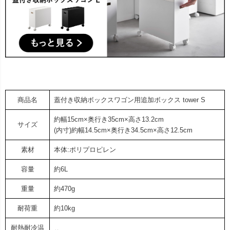
商品名
蓋付き収納ボックスワゴン用追加ボックス tower S
約幅15cm×奥行き35cm×高さ13.2cm
サイズ
(内寸)約幅14.5cm×奥行き34.5cm×高さ12.5cm
素材
本体:ポリプロピレン
容量
約6L
重量
約470g
耐荷重
約10kg
耐熱耐冷温