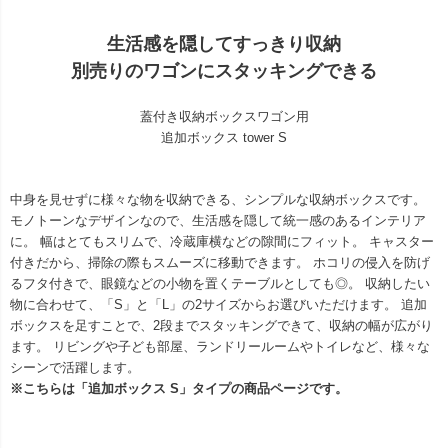
生活感を隠してすっきり収納
別売りのワゴンにスタッキングできる
蓋付き収納ボックスワゴン用
追加ボックス tower S
中身を見せずに様々な物を収納できる、シンプルな収納ボックスです。
モノトーンなデザインなので、生活感を隠して統一感のあるインテリア
に。 幅はとてもスリムで、冷蔵庫横などの隙間にフィット。 キャスター
付きだから、掃除の際もスムーズに移動できます。 ホコリの侵入を防げ
るフタ付きで、眼鏡などの小物を置くテーブルとしても◎。 収納したい
物に合わせて、「S」と「L」の2サイズからお選びいただけます。 追加
ボックスを足すことで、2段までスタッキングできて、収納の幅が広がり
ます。 リビングや子ども部屋、ランドリールームやトイレなど、様々な
シーンで活躍します。
※こちらは「追加ボックス S」タイプの商品ページです。