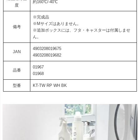
約160℃/-40℃
度
※完成品
※Mサイズはありません。
備考
※追加ボックスには、フタ・キャスターは付属しませ
ん。
4903208019675
JAN
4903208019682
01967
品番
01968
型番
KT-TW RP WH BK