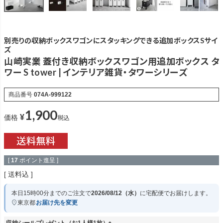
別売りの収納ボックスワゴンにスタッキングできる追加ボックスSサイ
ズ
山崎実業 蓋付き収納ボックスワゴン用追加ボックス タ
ワー S tower | インテリア雑貨・タワーシリーズ
商品番号
074A-999122
1,900
¥
税込
価格
[
17
ポイント進呈 ]
送料込
本日
15時00分
までのご注文で
2026/08/12（水）
に
宅配便
でお届けします。
東京都
お届け先を変更
収納シールプレゼント（お1人様1枚）